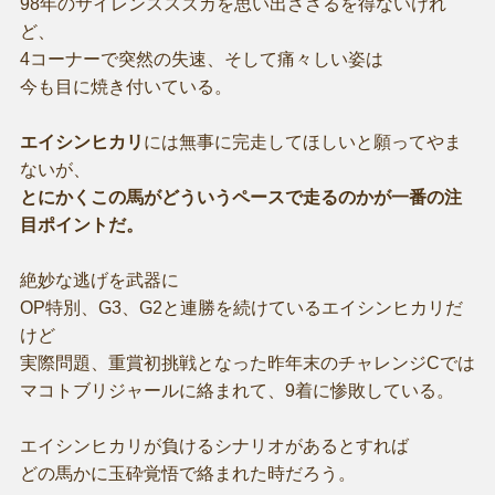
98年のサイレンススズカを思い出さざるを得ないけれ
ど、
4コーナーで突然の失速、そして痛々しい姿は
今も目に焼き付いている。
エイシンヒカリ
には無事に完走してほしいと願ってやま
ないが、
とにかくこの馬がどういうペースで走るのかが一番の注
目ポイントだ。
絶妙な逃げを武器に
OP特別、G3、G2と連勝を続けているエイシンヒカリだ
けど
実際問題、重賞初挑戦となった昨年末のチャレンジCでは
マコトブリジャールに絡まれて、9着に惨敗している。
エイシンヒカリが負けるシナリオがあるとすれば
どの馬かに玉砕覚悟で絡まれた時だろう。