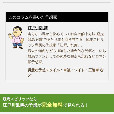
このコラムを書いた予想家
江戸川乱舞
走らない馬から決めていく独自の的中方法“逆走
競馬予想”であたり馬を引き当てる、競馬スピリ
ッツ専属の予想家「江戸川乱舞」。
過去の傾向なども加味した総合的な見解と、いち
競馬ファンとしての純粋な視点も忘れないロマン
派予想家。
得意な予想スタイル：単複・ワイド・三連単 な
ど
競馬スピリッツなら
完全無料
江戸川乱舞の予想が
で見られる！