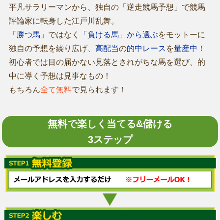
平凡サラリーマンから、独自の「逆走競馬予想」で競馬
評論家に転身した江戸川乱舞。
「勝つ馬」
ではなく
「負ける馬」から選ぶ
をモットーに
独自の予想を繰り広げ、
高配当
の
的中レース
を
量産中！
初心者では目の届かない見落とされがちな馬を選び、的
中に導く予想は見事なもの！
もちろん
全て無料
で見られます！
無料で楽しく当てる&儲ける
3ステップ