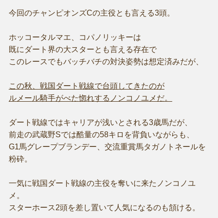
今回のチャンピオンズCの主役とも言える3頭。
ホッコータルマエ、コパノリッキーは
既にダート界の大スターとも言える存在で
このレースでもバッチバチの対決姿勢は想定済みだが、
この秋、戦国ダート戦線で台頭してきたのが
ルメール騎手がべた惚れするノンコノユメだ。
ダート戦線ではキャリアが浅いとされる3歳馬だが、
前走の武蔵野Sでは酷量の58キロを背負いながらも、
G1馬グレープブランデー、交流重賞馬タガノトネールを
粉砕。
一気に戦国ダート戦線の主役を奪いに来たノンコノユ
メ。
スターホース2頭を差し置いて人気になるのも頷ける。