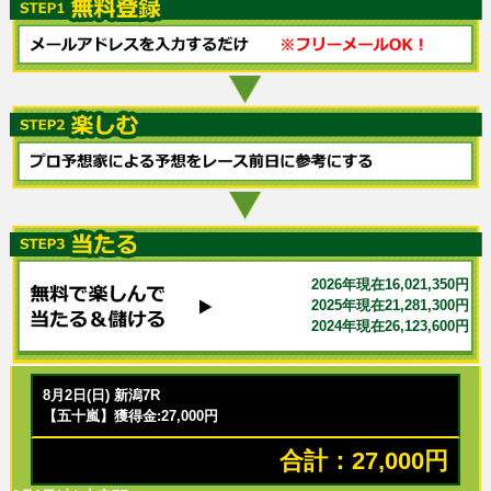
2026年現在16,021,350円
2025年現在21,281,300円
2024年現在26,123,600円
8月2日(日) 新潟7R
【五十嵐】獲得金:27,000円
合計：27,000円