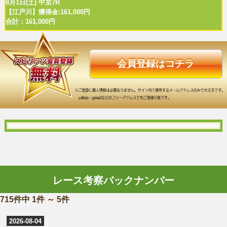
8月1日(土) 中京7R
【江戸川】獲得金:161,000円
合計：161,000円
会員登録はコチラ
レース考察バックナンバー
715件中 1件 ～ 5件
2026-08-04