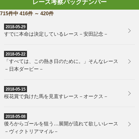
レース考察バックナンバー
715件中 416件 ～ 420件
2018-05-29
すでに本命は決定しているレース－安田記念－
2018-05-22
「すべては、この熱き日のために。」そんなレース
－日本ダービー－
2018-05-15
桜花賞で負けた馬を見直すレース－オークス－
2018-05-08
後ろからゴールを狙う…展開が流れて欲しいレース
－ヴィクトリアマイル－