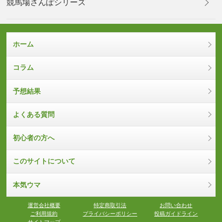
競馬場さんぽシリーズ
ホーム
コラム
予想結果
よくある質問
初心者の方へ
このサイトについて
本気ウマ
運営会社概要
特定商取引法
お問い合わせ
ご利用規約
プライバシーポリシー
投稿ガイドライン