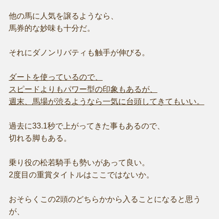
他の馬に人気を譲るようなら、
馬券的な妙味も十分だ。
それにダノンリバティも触手が伸びる。
ダートを使っているので、
スピードよりもパワー型の印象もあるが、
週末、馬場が渋るようなら一気に台頭してきてもいい。
過去に33.1秒で上がってきた事もあるので、
切れる脚もある。
乗り役の松若騎手も勢いがあって良い。
2度目の重賞タイトルはここではないか。
おそらくこの2頭のどちらかから入ることになると思う
が、