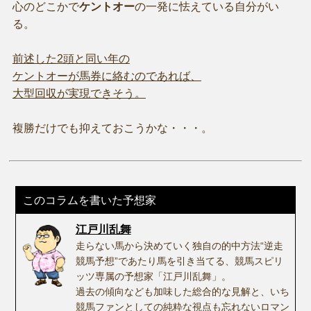
心のどこかで
ケントオー
の一発に怯えている自分がい
る。
前述した2頭と同い年の
ケントオーが馬券に絡むのであれば、
大型回収が実現できそう。
複勝だけでも抑えておこうかな・・・。
このコラムを書いた予想家
江戸川乱舞
走らない馬から決めていく独自の的中方法“逆走
競馬予想”であたり馬を引き当てる、競馬スピリ
ッツ専属の予想家「江戸川乱舞」。
過去の傾向なども加味した総合的な見解と、いち
競馬ファンとしての純粋な視点も忘れないロマン