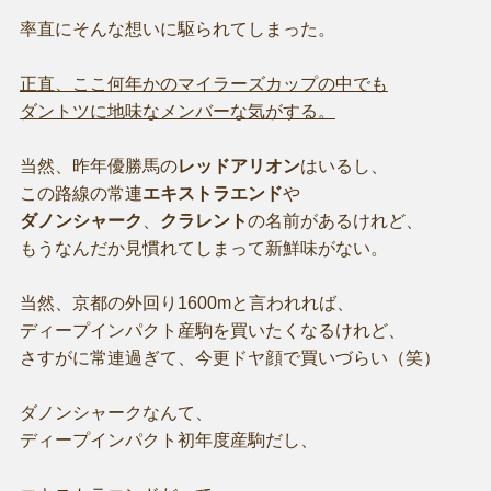
率直にそんな想いに駆られてしまった。
正直、ここ何年かのマイラーズカップの中でも
ダントツに地味なメンバーな気がする。
当然、昨年優勝馬の
レッドアリオン
はいるし、
この路線の常連
エキストラエンド
や
ダノンシャーク
、
クラレント
の名前があるけれど、
もうなんだか見慣れてしまって新鮮味がない。
当然、京都の外回り1600mと言われれば、
ディープインパクト産駒を買いたくなるけれど、
さすがに常連過ぎて、今更ドヤ顔で買いづらい（笑）
ダノンシャークなんて、
ディープインパクト初年度産駒だし、