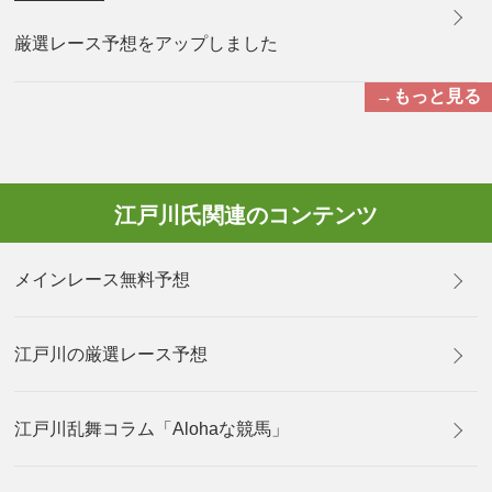
厳選レース予想をアップしました
→もっと見る
江戸川氏関連のコンテンツ
メインレース無料予想
江戸川の厳選レース予想
江戸川乱舞コラム「Alohaな競馬」