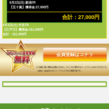
8月2日(日) 新潟7R
【五十嵐】獲得金:27,000円
合計：27,000円
8月1日(土) 中京7R
【江戸川】獲得金:161,000円
合計：161,000円
会員登録はコチラ