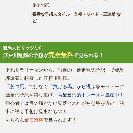
派予想家。
得意な予想スタイル：単複・ワイド・三連単 な
ど
競馬スピリッツなら
完全無料
江戸川乱舞の予想が
で見られる！
平凡サラリーマンから、独自の「逆走競馬予想」で競馬
評論家に転身した江戸川乱舞。
「勝つ馬」
ではなく
「負ける馬」から選ぶ
をモットーに
独自の予想を繰り広げ、
高配当
の
的中レース
を
量産中！
初心者では目の届かない見落とされがちな馬を選び、的
中に導く予想は見事なもの！
もちろん
全て無料
で見られます！