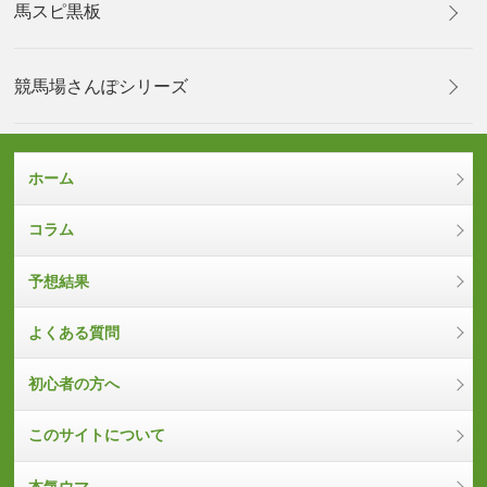
馬スピ黒板
競馬場さんぽシリーズ
ホーム
コラム
予想結果
よくある質問
初心者の方へ
このサイトについて