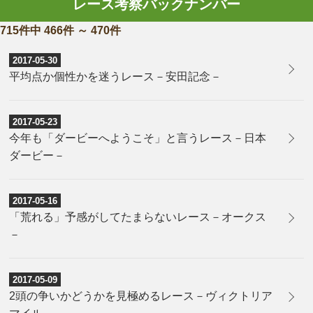
レース考察バックナンバー
715件中 466件 ～ 470件
2017-05-30
平均点か個性かを迷うレース－安田記念－
2017-05-23
今年も「ダービーへようこそ」と言うレース－日本
ダービー－
2017-05-16
「荒れる」予感がしてたまらないレース－オークス
－
2017-05-09
2頭の争いかどうかを見極めるレース－ヴィクトリア