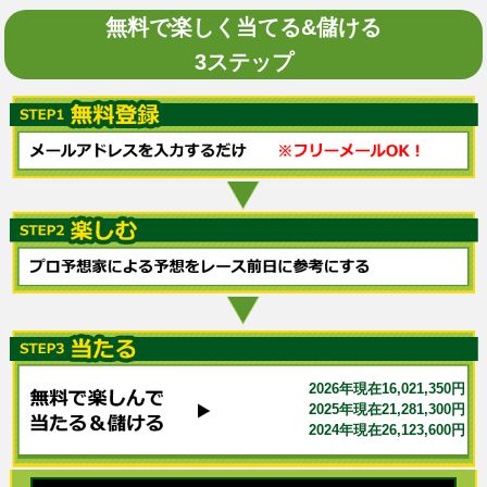
無料で楽しく当てる&儲ける
3ステップ
2026年現在16,021,350円
2025年現在21,281,300円
2024年現在26,123,600円