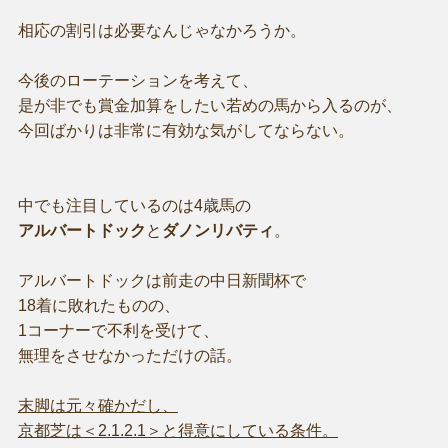
相応の割引は必要なんじゃなかろうか。
今後のローテーションを考えて、
是が非でも賞金加算をしたい若めの馬から入るのが、
今回ばかりは非常に有効な気がしてならない。
中でも注目しているのは4歳馬の
アルバートドック
と
ダノンリバティ
。
アルバートドックは前走の中日新聞杯で
18着に敗れたものの、
1コーナーで不利を受けて、
無理をさせなかっただけの話。
末脚は元々確かだし、
京都芝は＜2.1.2.1＞と得意にしている条件。