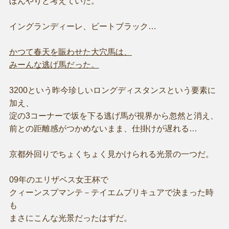
ぼんやりと考えていた。
イングランディーレ、ビートブラック…
かつて春天を賑わせた大穴馬は、
みーんな逃げ馬だった。
3200という昨今珍しいロングディスタンスという要素に
加え、
淀の3コーナーで坂を下る逃げ馬が視界から忽然と消え、
前との距離感がつかめないまま、仕掛けが遅れる…
京都外回りでちょくちょく見かけられる光景の一つだ。
09年のエリザベス女王杯で
クィーンスプマンテ－テイエムプリキュアで決まった時
も
まさにこんな光景だったはずだ。