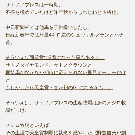
サトノノブレスは一時期、
不振を極めていたけど昨年秋からじわじわと本格化。
中日新聞杯では他馬を子供扱いしたし、
日経新春杯では斤量4キロ差のシュヴァルグランとハナ
差。
そういえば菊花賞で2着になった事もあるし、
サトノダイヤモンド、サトノクラウンと
期待馬がなかなか期待に応えられない里見オーナーだけ
ど、
もしかしたら天皇賞・春が初のG1になるかも…。
そういえば、サトノノブレスの生産牧場はあのメジロ牧
場だっけ。
メジロ牧場といえば、
その生涯で天皇賞制覇に執念を燃やした北野豊吉氏が創