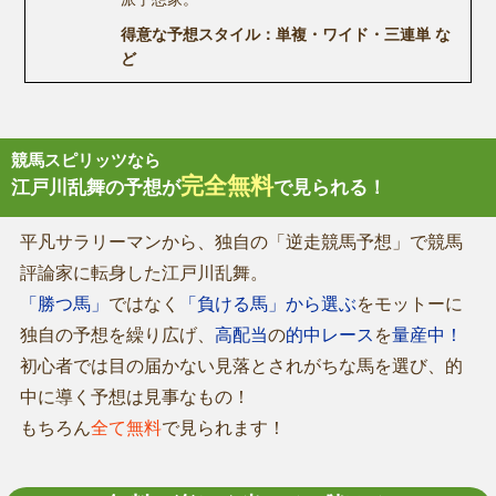
得意な予想スタイル：単複・ワイド・三連単 な
ど
競馬スピリッツなら
完全無料
江戸川乱舞の予想が
で見られる！
平凡サラリーマンから、独自の「逆走競馬予想」で競馬
評論家に転身した江戸川乱舞。
「勝つ馬」
ではなく
「負ける馬」から選ぶ
をモットーに
独自の予想を繰り広げ、
高配当
の
的中レース
を
量産中！
初心者では目の届かない見落とされがちな馬を選び、的
中に導く予想は見事なもの！
もちろん
全て無料
で見られます！