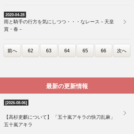
2020-04-28
雨と騎手の行方を気にしつつ・・・なレース－天皇
賞・春－
前へ
62
63
64
65
66
次へ
最新の更新情報
[2026-08-06]
【高杉吏麒について】 「五十嵐アキラの快刀乱麻」
五十嵐アキラ