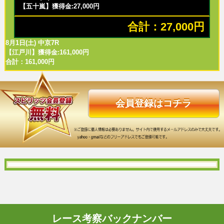
【五十嵐】獲得金:27,000円
合計：27,000円
8月1日(土) 中京7R
【江戸川】獲得金:161,000円
合計：161,000円
会員登録はコチラ
レース考察バックナンバー