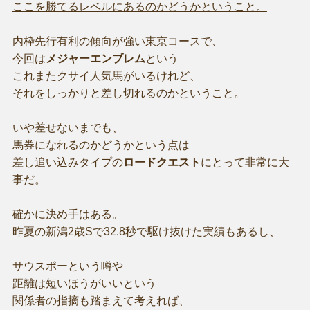
ここを勝てるレベルにあるのかどうかということ。
内枠先行有利の傾向が強い東京コースで、
今回は
メジャーエンブレム
という
これまたクサイ人気馬がいるけれど、
それをしっかりと差し切れるのかということ。
いや差せないまでも、
馬券になれるのかどうかという点は
差し追い込みタイプの
ロードクエスト
にとって非常に大
事だ。
確かに決め手はある。
昨夏の新潟2歳Sで32.8秒で駆け抜けた実績もあるし、
サウスポーという噂や
距離は短いほうがいいという
関係者の指摘も踏まえて考えれば、