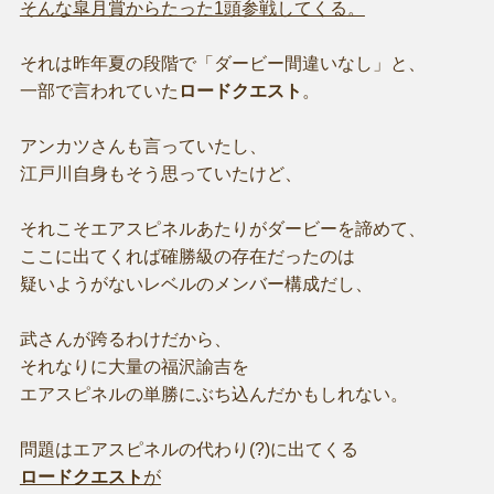
そんな皐月賞からたった1頭参戦してくる。
それは昨年夏の段階で「ダービー間違いなし」と、
一部で言われていた
ロードクエスト
。
アンカツさんも言っていたし、
江戸川自身もそう思っていたけど、
それこそエアスピネルあたりがダービーを諦めて、
ここに出てくれば確勝級の存在だったのは
疑いようがないレベルのメンバー構成だし、
武さんが跨るわけだから、
それなりに大量の福沢諭吉を
エアスピネルの単勝にぶち込んだかもしれない。
問題はエアスピネルの代わり(?)に出てくる
ロードクエスト
が