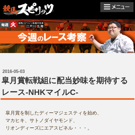
2016-05-03
​皐月賞転戦組に配当妙味を期待する
レース-NHKマイルC-
皐月賞を制したディーマジェスティを始め、
マカヒキ、サトノダイヤモンド、
リオンディーズにエアスピネル・・・。