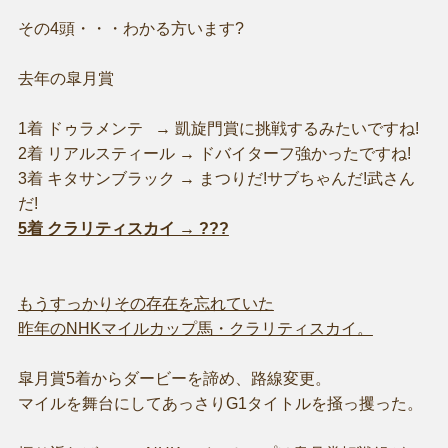
その4頭・・・わかる方います?
去年の皐月賞
1着 ドゥラメンテ → 凱旋門賞に挑戦するみたいですね!
2着 リアルスティール → ドバイターフ強かったですね!
3着 キタサンブラック → まつりだ!サブちゃんだ!武さん
だ!
5着 クラリティスカイ → ???
もうすっかりその存在を忘れていた
昨年のNHKマイルカップ馬・クラリティスカイ。
皐月賞5着からダービーを諦め、路線変更。
マイルを舞台にしてあっさりG1タイトルを掻っ攫った。