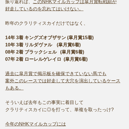
振り返れば、
このNHKマイルカップは皐月賞転戦組が
好走しているのを忘れてはいけない。
昨年のクラリティスカイだけではなく、
14年 3着 キングズオブザサン (皐月賞15着)
10年 3着 リルダヴァル (皐月賞6着)
08年 2着 ブラックシェル (皐月賞6着)
07年 2着 ローレルゲレイロ (皐月賞6着)
過去に皐月賞で掲示板を確保できていない馬でも
案外このレースでは好走して大穴を演出しているケース
もある。
そういえば去年もこの事実に着目して
クラリティスカイに◎を打って、単複を取ったっけ?
今年のNHKマイルカップには