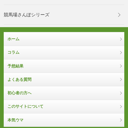
競馬場さんぽシリーズ
ホーム
コラム
予想結果
よくある質問
初心者の方へ
このサイトについて
本気ウマ