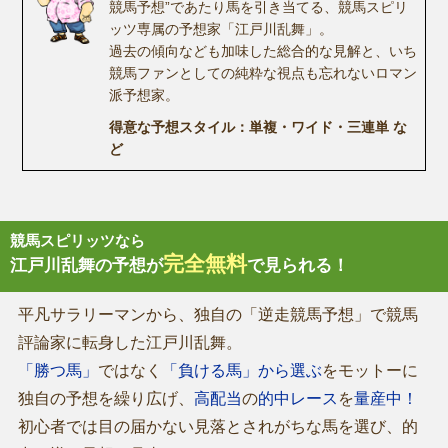
競馬予想”であたり馬を引き当てる、競馬スピリ
ッツ専属の予想家「江戸川乱舞」。
過去の傾向なども加味した総合的な見解と、いち
競馬ファンとしての純粋な視点も忘れないロマン
派予想家。
得意な予想スタイル：単複・ワイド・三連単 な
ど
競馬スピリッツなら
完全無料
江戸川乱舞の予想が
で見られる！
平凡サラリーマンから、独自の「逆走競馬予想」で競馬
評論家に転身した江戸川乱舞。
「勝つ馬」
ではなく
「負ける馬」から選ぶ
をモットーに
独自の予想を繰り広げ、
高配当
の
的中レース
を
量産中！
初心者では目の届かない見落とされがちな馬を選び、的