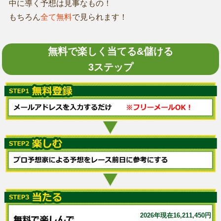
中に導く予想は見事なもの！
もちろん
全て無料
で見られます！
無料で楽しく当てる&儲ける
3ステップ
2026年現在16,211,450円