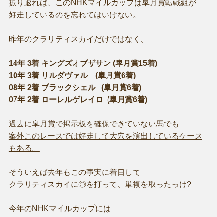
振り返れば、
このNHKマイルカップは皐月賞転戦組が
好走しているのを忘れてはいけない。
昨年のクラリティスカイだけではなく、
14年 3着 キングズオブザサン (皐月賞15着)
10年 3着 リルダヴァル (皐月賞6着)
08年 2着 ブラックシェル (皐月賞6着)
07年 2着 ローレルゲレイロ (皐月賞6着)
過去に皐月賞で掲示板を確保できていない馬でも
案外このレースでは好走して大穴を演出しているケース
もある。
そういえば去年もこの事実に着目して
クラリティスカイに◎を打って、単複を取ったっけ?
今年のNHKマイルカップには