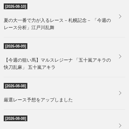
[2026-08-10]
夏の大一番で力が入るレース－札幌記念－ 「今週の
レース分析」江戸川乱舞
[2026-08-09]
【今週の狙い馬】マルスレジーナ 「五十嵐アキラの
快刀乱麻」 五十嵐アキラ
[2026-08-08]
厳選レース予想をアップしました
[2026-08-08]