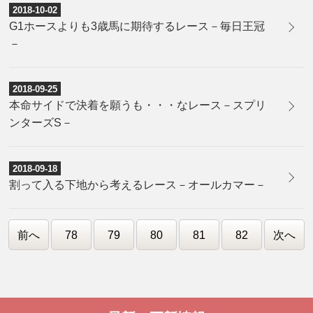
2018-10-02
G1ホースよりも3歳馬に期待するレース－毎日王冠
－
2018-09-25
本命サイドで決着を願うも・・・なレース－スプリ
ンターズS－
2018-09-18
割って入る下地から考えるレース－オールカマー－
前へ
78
79
80
81
82
次へ