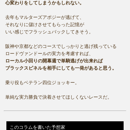
心変わりをしてしまうかもしれない。
去年もマルターズアポジーが逃げて、
それなりに儲けさせてもらった記憶が
いい感じでフラッシュバックしてきそう。
阪神や京都などのコースでしっかりと逃げ残っている
ロードヴァンドールの実力を考慮すれば、
ローカル小回りの開幕週で単騎逃げが出来れば
ブラックスピネルを相手にしても一発があると思う。
乗り役もベテラン四位ジョッキー。
単純な実力勝負で決着させてほしくないレースだ。
このコラムを書いた予想家