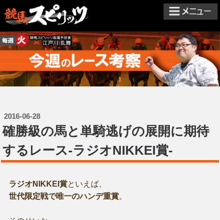
2016-06-28
​確勝級の馬と単騎逃げの展開に期待
するレース-ラジオNIKKEI賞-
ラジオNIKKEI賞
といえば、
世代限定戦で唯一のハンデ重賞
。