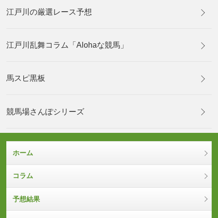
江戸川の厳選レース予想
江戸川乱舞コラム「Alohaな競馬」
馬スピ黒板
競馬場さんぽシリーズ
ホーム
コラム
予想結果