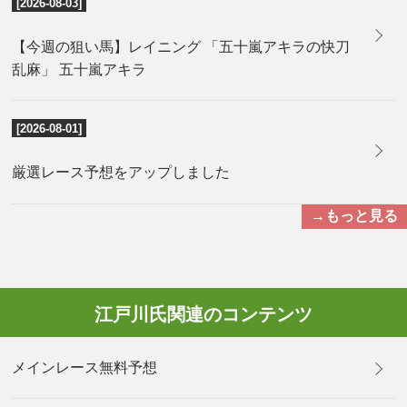
[2026-08-03]
【今週の狙い馬】レイニング 「五十嵐アキラの快刀
乱麻」 五十嵐アキラ
[2026-08-01]
厳選レース予想をアップしました
→もっと見る
江戸川氏関連のコンテンツ
メインレース無料予想