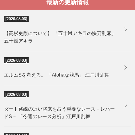
最新の更新情報
[2026-08-06]
【高杉吏麒について】 「五十嵐アキラの快刀乱麻」
五十嵐アキラ
[2026-08-03]
エルムSを考える。 「Alohaな競馬」 江戸川乱舞
[2026-08-03]
ダート路線の近い将来を占う重要なレース－レパー
ドS－ 「今週のレース分析」江戸川乱舞