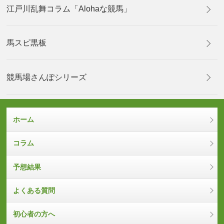
江戸川乱舞コラム「Alohaな競馬」
馬スピ黒板
競馬場さんぽシリーズ
ホーム
コラム
予想結果
よくある質問
初心者の方へ