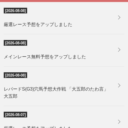
[2026-08-08]
厳選レース予想をアップしました
[2026-08-08]
メインレース無料予想をアップしました
[2026-08-08]
レパードS(G3)穴馬予想大作戦 「大五郎のたわ言」
大五郎
[2026-08-07]