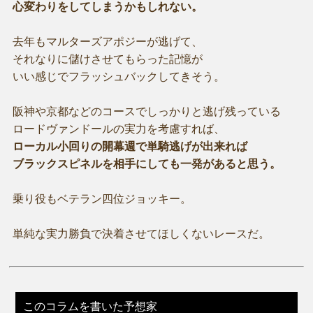
心変わりをしてしまうかもしれない。
去年もマルターズアポジーが逃げて、
それなりに儲けさせてもらった記憶が
いい感じでフラッシュバックしてきそう。
阪神や京都などのコースでしっかりと逃げ残っている
ロードヴァンドールの実力を考慮すれば、
ローカル小回りの開幕週で単騎逃げが出来れば
ブラックスピネルを相手にしても一発があると思う。
乗り役もベテラン四位ジョッキー。
単純な実力勝負で決着させてほしくないレースだ。
このコラムを書いた予想家