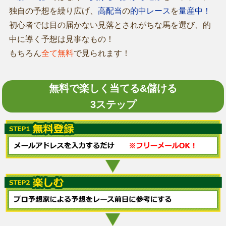
独自の予想を繰り広げ、
高配当
の
的中レース
を
量産中！
初心者では目の届かない見落とされがちな馬を選び、的
中に導く予想は見事なもの！
もちろん
全て無料
で見られます！
無料で楽しく当てる&儲ける
3ステップ