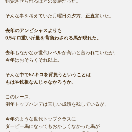
錯覚させられるほどの楽勝だった。
そんな事を考えていた月曜日の夕方、正直驚いた。
去年のアンビシャスよりも
0.5キロ重い斤量を背負わされる馬が現れた。
去年もなかなか世代レベルが高いと言われていたが、
今年はおそらくそれ以上。
そんな中で
57キロを背負うということは
もはや鉄板なんじゃなかろうか。
このレース、
例年トップハンデは苦しい成績を残しているが、
今年のような世代トップクラスに
ダービー馬になってもおかしくなかった馬が