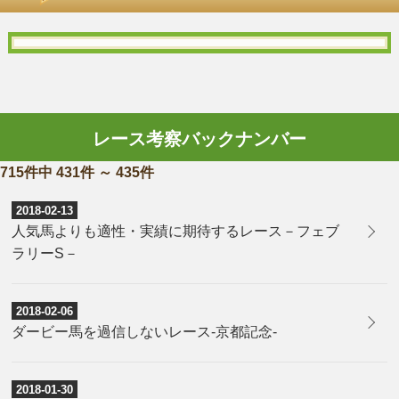
レース考察バックナンバー
715件中 431件 ～ 435件
2018-02-13
人気馬よりも適性・実績に期待するレース－フェブ
ラリーS－
2018-02-06
ダービー馬を過信しないレース-京都記念-
2018-01-30