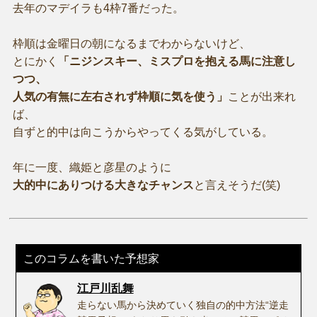
去年のマデイラも4枠7番だった。
枠順は金曜日の朝になるまでわからないけど、
とにかく
「ニジンスキー、ミスプロを抱える馬に注意し
つつ、
人気の有無に左右されず枠順に気を使う」
ことが出来れ
ば、
自ずと的中は向こうからやってくる気がしている。
年に一度、織姫と彦星のように
大的中にありつける大きなチャンス
と言えそうだ(笑)
このコラムを書いた予想家
江戸川乱舞
走らない馬から決めていく独自の的中方法“逆走