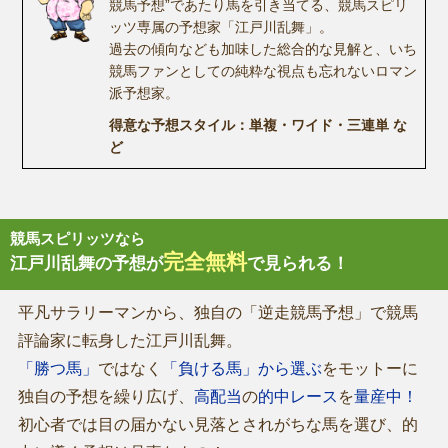
競馬予想”であたり馬を引き当てる、競馬スピリ
ッツ専属の予想家「江戸川乱舞」。
過去の傾向なども加味した総合的な見解と、いち
競馬ファンとしての純粋な視点も忘れないロマン
派予想家。
得意な予想スタイル：単複・ワイド・三連単 な
ど
競馬スピリッツなら
完全無料
江戸川乱舞の予想が
で見られる！
平凡サラリーマンから、独自の「逆走競馬予想」で競馬
評論家に転身した江戸川乱舞。
「勝つ馬」
ではなく
「負ける馬」から選ぶ
をモットーに
独自の予想を繰り広げ、
高配当
の
的中レース
を
量産中！
初心者では目の届かない見落とされがちな馬を選び、的