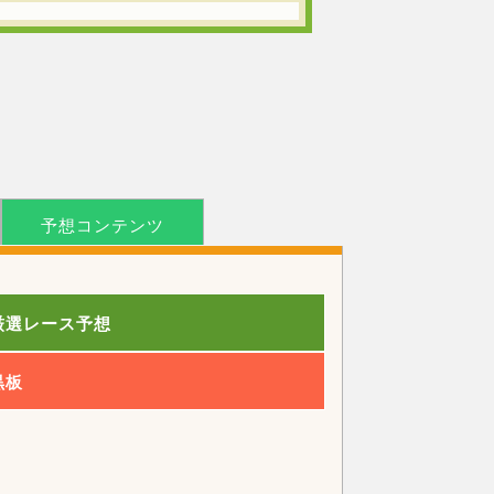
予想コンテンツ
厳選レース予想
黒板