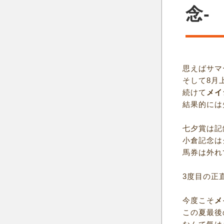
念-
思えばサマ
そして8月
続けて
メイ
結果的には
七夕賞は記
小倉記念は
馬券は外れ
3度目の正
今度こそ
メ
この夏最後