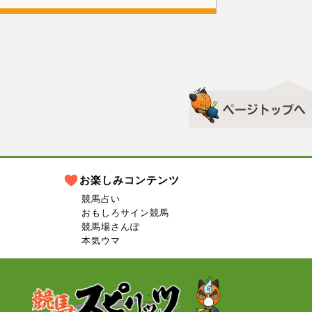
▲このページのトップへ
お楽しみコンテンツ
競馬占い
おもしろサイン競馬
競馬場さんぽ
本気ウマ