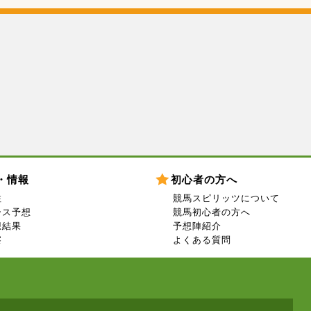
・情報
初心者の方へ
柱
競馬スピリッツについて
ース予想
競馬初心者の方へ
想結果
予想陣紹介
察
よくある質問