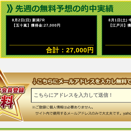
8月2日(日) 新潟7R
8月1日(土) 
【五十嵐】獲得金:27,000円
【江戸川】獲得
合計：27,000円