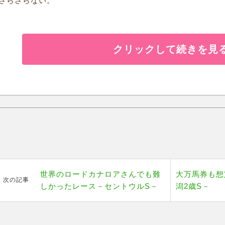
さらさらない。
クリックして続きを見
世界のロードカナロアさんでも難
大万馬券も想
次の記事
しかったレース－セントウルS－
潟2歳S－