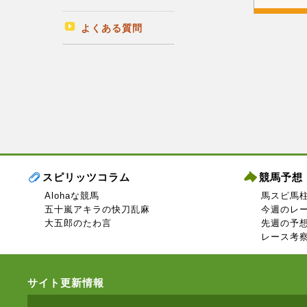
よくある質問
スピリッツコラム
競馬予想
Alohaな競馬
馬スピ馬
五十嵐アキラの快刀乱麻
今週のレ
大五郎のたわ言
先週の予
レース考
サイト更新情報