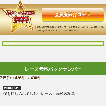
会員登録はコチラ
レース考察バックナンバー
715件中 426件 ～ 430件
2018-03-20
楔を打ち込んで欲しいレース－高松宮記念－