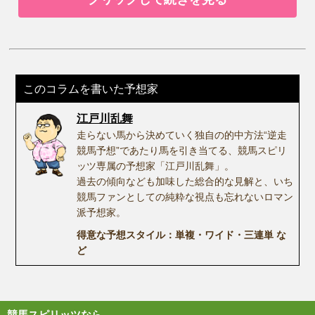
このコラムを書いた予想家
江戸川乱舞
走らない馬から決めていく独自の的中方法“逆走
競馬予想”であたり馬を引き当てる、競馬スピリ
ッツ専属の予想家「江戸川乱舞」。
過去の傾向なども加味した総合的な見解と、いち
競馬ファンとしての純粋な視点も忘れないロマン
派予想家。
得意な予想スタイル：単複・ワイド・三連単 な
ど
競馬スピリッツなら