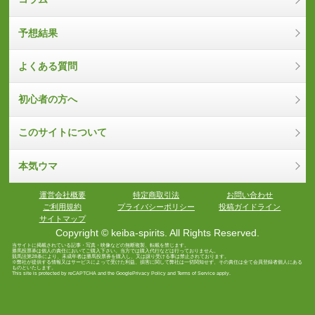
予想結果
よくある質問
初心者の方へ
このサイトについて
本気ウマ
運営会社概要
特定商取引法
お問い合わせ
ご利用規約
プライバシーポリシー
投稿ガイドライン
サイトマップ
Copyright © keiba-spirits. All Rights Reserved.
当サイトに掲載されている記事・写真・映像などの無断複製、転載を禁じます。
勝馬投票券は個人の責任においてご購入下さい。当方では購入代行などは行っておりません。
競馬法第28条により、未成年者は勝馬投票券を購入し、又は譲り受ける事は禁止されております。
※弊社が提供する情報又はサービスによって受けた利益、損害に関して弊社は一切関知せず、その責任は全て会員登録者個人にある
ものといたします。
This site is protected by reCAPTCHA and the Google
Privacy Policy
and
Terms of Service
apply.