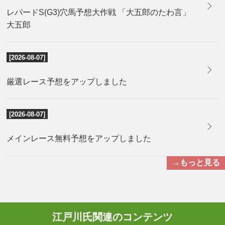
レパードS(G3)穴馬予想大作戦 「大五郎のたわ言」
大五郎
[2026-08-07]
厳選レース予想をアップしました
[2026-08-07]
メインレース無料予想をアップしました
→もっと見る
江戸川氏関連のコンテンツ