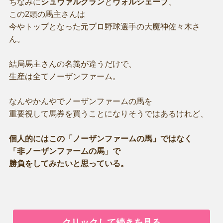
ちなみに
シュヴァルグラン
と
ヴォルシェーブ
、
この2頭の馬主さんは
今やトップとなった元プロ野球選手の大魔神佐々木さ
ん。
結局馬主さんの名義が違うだけで、
生産は全てノーザンファーム。
なんやかんやでノーザンファームの馬を
重要視して馬券を買うことになりそうではあるけれど、
個人的にはこの「ノーザンファームの馬」ではなく
「非ノーザンファームの馬」で
勝負をしてみたいと思っている。
クリックして続きを見る