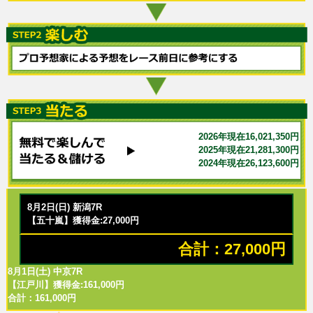
2026年現在16,021,350円
2025年現在21,281,300円
2024年現在26,123,600円
8月2日(日) 新潟7R
【五十嵐】獲得金:27,000円
合計：27,000円
8月1日(土) 中京7R
【江戸川】獲得金:161,000円
合計：161,000円