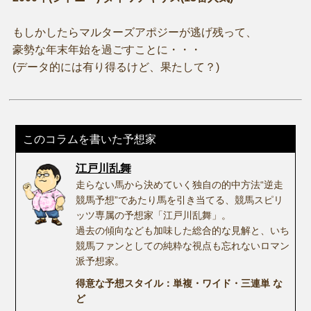
もしかしたらマルターズアポジーが逃げ残って、
豪勢な年末年始を過ごすことに・・・
(データ的には有り得るけど、果たして？)
このコラムを書いた予想家
江戸川乱舞
走らない馬から決めていく独自の的中方法“逆走
競馬予想”であたり馬を引き当てる、競馬スピリ
ッツ専属の予想家「江戸川乱舞」。
過去の傾向なども加味した総合的な見解と、いち
競馬ファンとしての純粋な視点も忘れないロマン
派予想家。
得意な予想スタイル：単複・ワイド・三連単 な
ど