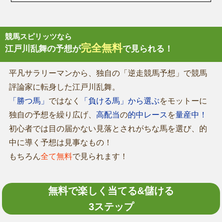
競馬スピリッツなら
完全無料
江戸川乱舞の予想が
で見られる！
平凡サラリーマンから、独自の「逆走競馬予想」で競馬
評論家に転身した江戸川乱舞。
「勝つ馬」
ではなく
「負ける馬」から選ぶ
をモットーに
独自の予想を繰り広げ、
高配当
の
的中レース
を
量産中！
初心者では目の届かない見落とされがちな馬を選び、的
中に導く予想は見事なもの！
もちろん
全て無料
で見られます！
無料で楽しく当てる&儲ける
3ステップ