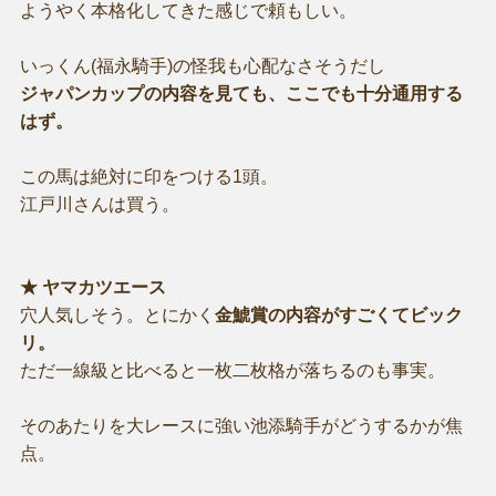
ようやく本格化してきた感じで頼もしい。
いっくん(福永騎手)の怪我も心配なさそうだし
ジャパンカップの内容を見ても、ここでも十分通用する
はず。
この馬は絶対に印をつける1頭。
江戸川さんは買う。
★ ヤマカツエース
穴人気しそう。とにかく
金鯱賞の内容がすごくてビック
リ。
ただ一線級と比べると一枚二枚格が落ちるのも事実。
そのあたりを大レースに強い池添騎手がどうするかが焦
点。