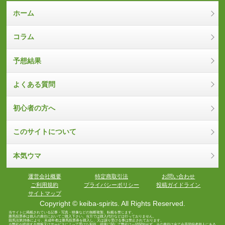
ホーム
コラム
予想結果
よくある質問
初心者の方へ
このサイトについて
本気ウマ
運営会社概要
特定商取引法
お問い合わせ
ご利用規約
プライバシーポリシー
投稿ガイドライン
サイトマップ
Copyright © keiba-spirits. All Rights Reserved.
当サイトに掲載されている記事・写真・映像などの無断複製、転載を禁じます。
勝馬投票券は個人の責任においてご購入下さい。当方では購入代行などは行っておりません。
競馬法第28条により、未成年者は勝馬投票券を購入し、又は譲り受ける事は禁止されております。
※弊社が提供する情報又はサービスによって受けた利益、損害に関して弊社は一切関知せず、その責任は全て会員登録者個人にある