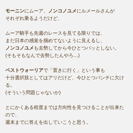
モーニン
にムーア、
ノンコノユメ
にルメールさんが
それぞれ乗るようだけど、
ムーア騎手も先週のレースを見てる限りでは、
まだ日本の感覚を掴めてないように見えるし、
ノンコノユメ
も去勢してから今ひとつパッとしない。
(そもそもなんで去勢したんやろ…)
ベストウォーリア
で「置きに行く」という事も
十分選択肢としてはアリだけど、今ひとつパンチに欠け
る。
(そういう問題じゃないか)
とにかくある程度までは方向性を見つけることが出来た
ので、
週末までに答えを出していこうと思う。