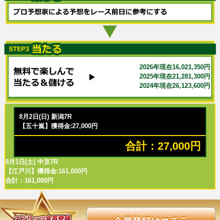
2026年現在16,021,350円
2025年現在21,281,300円
2024年現在26,123,600円
8月2日(日) 新潟7R
【五十嵐】獲得金:27,000円
合計：27,000円
8月1日(土) 中京7R
【江戸川】獲得金:161,000円
合計：161,000円