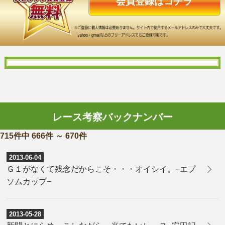
会員登録はコチラ
レース考察バックナンバー
715件中 666件 ～ 670件
2013-06-04
Ｇ１がなくて残念だからこそ・・・オイシイ。−エプ
ソムカップ−
2013-05-28