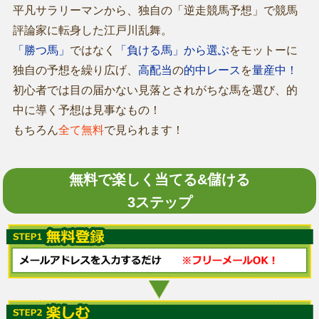
平凡サラリーマンから、独自の「逆走競馬予想」で競馬
評論家に転身した江戸川乱舞。
「勝つ馬」
ではなく
「負ける馬」から選ぶ
をモットーに
独自の予想を繰り広げ、
高配当
の
的中レース
を
量産中！
初心者では目の届かない見落とされがちな馬を選び、的
中に導く予想は見事なもの！
もちろん
全て無料
で見られます！
無料で楽しく当てる&儲ける
3ステップ