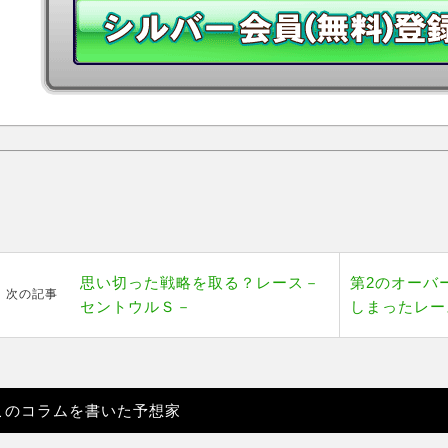
思い切った戦略を取る？レース－
第2のオーバ
次の記事
セントウルＳ－
しまったレー
このコラムを書いた予想家