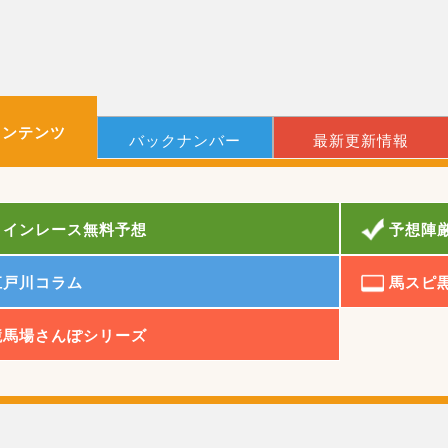
コンテンツ
バックナンバー
最新更新情報
メインレース無料予想
予想陣
江戸川コラム
馬スピ
競馬場さんぽシリーズ