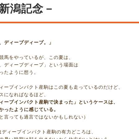
新潟記念－
、ディープディープ。」
競馬をやっているが、この夏は、
、ディープディープ」という場面は
ったように想う。
ィープインパクト産駒はこの夏も走っているのだけど、
スになればなるほど、
ィープインパクト産駒で決まった」というケースは、
かったように感じている。
と言っても過言ではないかもしれない）
はディープインパクト産駒の有力どころは、