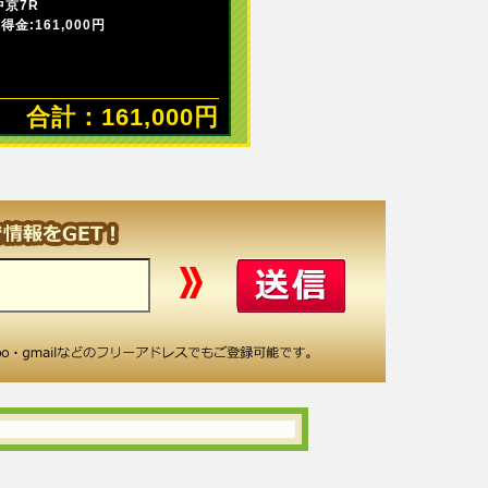
中京7R
金:161,000円
合計：161,000円