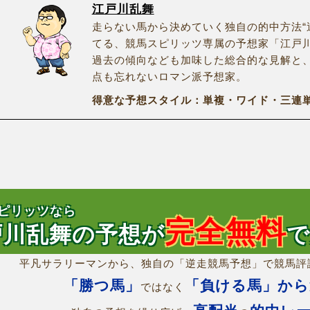
江戸川乱舞
走らない馬から決めていく独自の的中方法“
てる、競馬スピリッツ専属の予想家「江戸
過去の傾向なども加味した総合的な見解と
点も忘れないロマン派予想家。
得意な予想スタイル：単複・ワイド・三連単
ピリッツなら
完全無料
戸川乱舞の予想が
平凡サラリーマンから、独自の「逆走競馬予想」で競馬評
「勝つ馬」
「負ける馬」から
ではなく