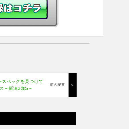
ースペックを見つけて
＞
前の記事
ス－新潟2歳S－