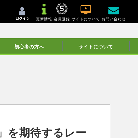
更新情報
会員登録
サイトについて
お問い合わせ
初心者の方へ
サイトについて
」を期待するレー