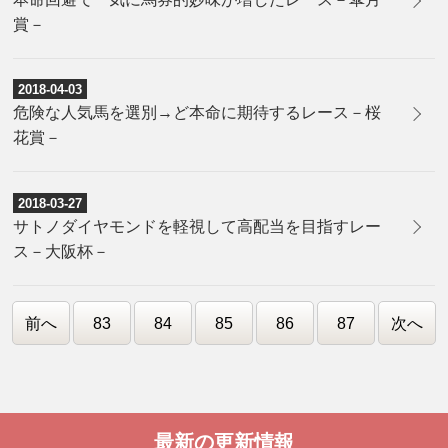
賞－
2018-04-03
危険な人気馬を選別→ど本命に期待するレース－桜
花賞－
2018-03-27
サトノダイヤモンドを軽視して高配当を目指すレー
ス－大阪杯－
前へ
83
84
85
86
87
次へ
最新の更新情報