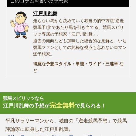
このコラムを書いた予想家
江戸川乱舞
走らない馬から決めていく独自の的中方法“逆走
競馬予想”であたり馬を引き当てる、競馬スピリ
ッツ専属の予想家「江戸川乱舞」。
過去の傾向なども加味した総合的な見解と、いち
競馬ファンとしての純粋な視点も忘れないロマン
派予想家。
得意な予想スタイル：単複・ワイド・三連単 な
ど
競馬スピリッツなら
完全無料
江戸川乱舞の予想が
で見られる！
平凡サラリーマンから、独自の「逆走競馬予想」で競馬
評論家に転身した江戸川乱舞。