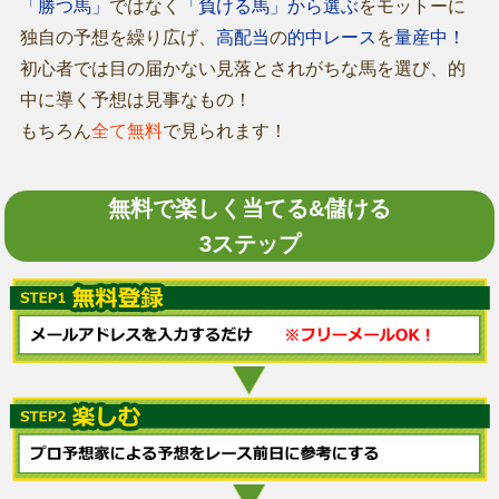
「勝つ馬」
ではなく
「負ける馬」から選ぶ
をモットーに
独自の予想を繰り広げ、
高配当
の
的中レース
を
量産中！
初心者では目の届かない見落とされがちな馬を選び、的
中に導く予想は見事なもの！
もちろん
全て無料
で見られます！
無料で楽しく当てる&儲ける
3ステップ