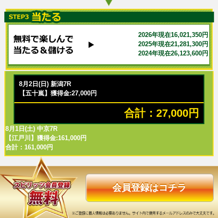
2026年現在16,021,350円
2025年現在21,281,300円
2024年現在26,123,600円
8月2日(日) 新潟7R
【五十嵐】獲得金:27,000円
合計：27,000円
8月1日(土) 中京7R
【江戸川】獲得金:161,000円
合計：161,000円
会員登録はコチラ