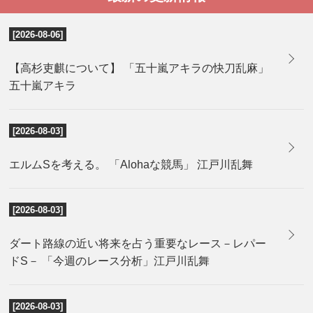
[2026-08-06]
【高杉吏麒について】 「五十嵐アキラの快刀乱麻」
五十嵐アキラ
[2026-08-03]
エルムSを考える。 「Alohaな競馬」 江戸川乱舞
[2026-08-03]
ダート路線の近い将来を占う重要なレース－レパー
ドS－ 「今週のレース分析」江戸川乱舞
[2026-08-03]