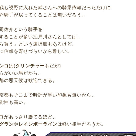
戦も視野に入れた武さんへの騎乗依頼だっただけに
介騎手が戻ってくることは無いだろう。
岡佑介という騎手を
することが多い江戸川さんとしては、
ら買う」という選択肢もあるけど、
に信頼を寄せづらいから難しい。
ンコ
は(
クリンチャー
もだが)
方がいい馬だから、
都の悪天候は歓迎できる。
京都もそこまで時計が早い印象も無いから、
能性も高い。
コ
があっさり勝てるほど、
グラン
や
レインボーライン
は軽い相手だろうか。