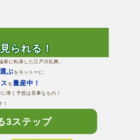
で見られる！
論家に転身した江戸川乱舞。
選ぶ
をモットーに
ース
量産中！
を
中に導く予想は見事なもの！
す！
る3ステップ