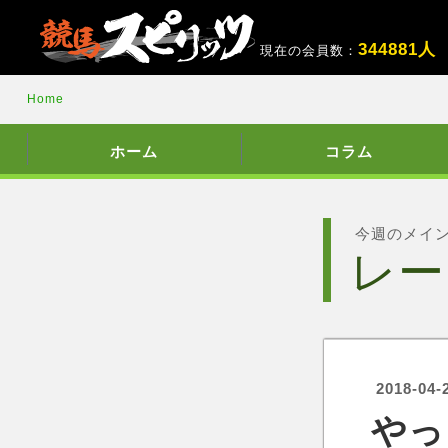
3
4
4
8
8
1
人
現在の会員数：
Home
ホーム
コラム
今週のメイ
レー
2018-04-
やっ