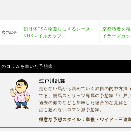
朝日杯FSを物差しにするレース－
京都巧者を頼
次の記事
NHKマイルカップ－
イラーズカッ
このコラムを書いた予想家
江戸川乱舞
走らない馬から決めていく独自の的中方法“
てる、競馬スピリッツ専属の予想家「江戸
過去の傾向なども加味した総合的な見解と
点も忘れないロマン派予想家。
得意な予想スタイル：単複・ワイド・三連単