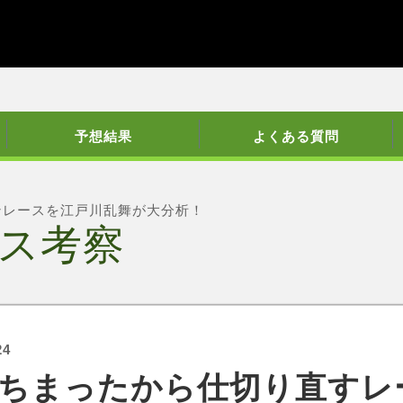
予想結果
よくある質問
ンレースを江戸川乱舞が大分析！
ス考察
24
ちまったから仕切り直すレ