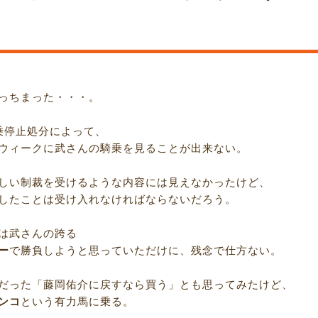
っちまった・・・。
乗停止処分によって、
ウィークに武さんの騎乗を見ることが出来ない。
しい制裁を受けるような内容には見えなかったけど、
断したことは受け入れなければならないだろう。
は武さんの跨る
ー
で勝負しようと思っていただけに、残念で仕方ない。
だった「藤岡佑介に戻すなら買う」とも思ってみたけど、
ンコ
という有力馬に乗る。