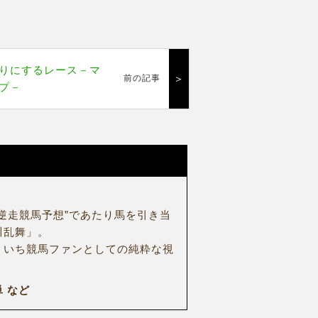
りにするレース－マ
＞
前の記事
プ－
逆走競馬予想”であたり馬を引き当
川乱舞」。
、いち競馬ファンとしての純粋な視
 など