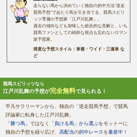
走らない馬から決めていく独自の的中方法“逆走
競馬予想”であたり馬を引き当てる、競馬スピリ
ッツ専属の予想家「江戸川乱舞」。
過去の傾向なども加味した総合的な見解と、いち
競馬ファンとしての純粋な視点も忘れないロマン
派予想家。
得意な予想スタイル：単複・ワイド・三連単 な
ど
競馬スピリッツなら
完全無料
江戸川乱舞の予想が
で見られる！
平凡サラリーマンから、独自の「逆走競馬予想」で競馬
評論家に転身した江戸川乱舞。
「勝つ馬」
ではなく
「負ける馬」から選ぶ
をモットーに
独自の予想を繰り広げ、
高配当
の
的中レース
を
量産中！