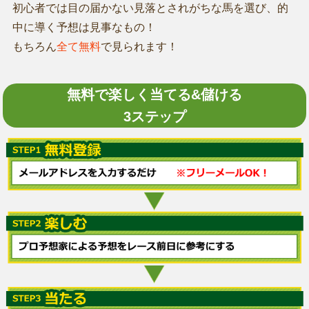
初心者では目の届かない見落とされがちな馬を選び、的
中に導く予想は見事なもの！
もちろん
全て無料
で見られます！
無料で楽しく当てる&儲ける
3ステップ