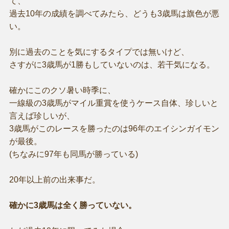
て、
過去10年の成績を調べてみたら、どうも3歳馬は旗色が悪
い。
別に過去のことを気にするタイプでは無いけど、
さすがに3歳馬が1勝もしていないのは、若干気になる。
確かにこのクソ暑い時季に、
一線級の3歳馬がマイル重賞を使うケース自体、珍しいと
言えば珍しいが、
3歳馬がこのレースを勝ったのは96年のエイシンガイモン
が最後。
(ちなみに97年も同馬が勝っている)
20年以上前の出来事だ。
確かに3歳馬は全く勝っていない。