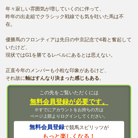
年々寂しい雰囲気が増していくのに伴って、
昨年の出走組でクラシック戦線でも気を吐いた馬は不
在。
優勝馬のフロンティアは先日の中京記念で4着と奮起して
いたけど、
現状ではG1を勝てるレベルにあるとは思えない。
正直今年のメンバーも小粒な印象があるけど、
それ故に
軸はすんなり決まった感じもある
。
この先をご覧いただくには
無料会員登録が必要です。
※すでにアカウントをお持ちの方は
ページ上部よりログインしてください。
無料会員登録
で競馬スピリッツが
もっと楽しくなる！