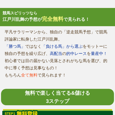
競馬スピリッツなら
完全無料
江戸川乱舞の予想が
で見られる！
平凡サラリーマンから、独自の「逆走競馬予想」で競馬
評論家に転身した江戸川乱舞。
「勝つ馬」
ではなく
「負ける馬」から選ぶ
をモットーに
独自の予想を繰り広げ、
高配当
の
的中レース
を
量産中！
初心者では目の届かない見落とされがちな馬を選び、的
中に導く予想は見事なもの！
もちろん
全て無料
で見られます！
無料で楽しく当てる&儲ける
3ステップ