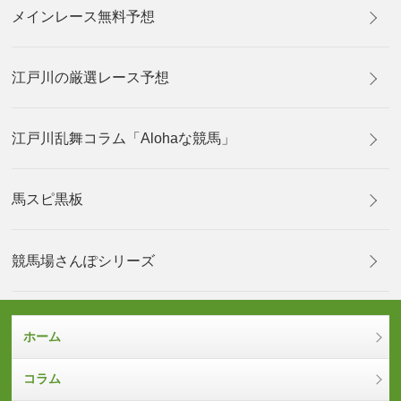
メインレース無料予想
江戸川の厳選レース予想
江戸川乱舞コラム「Alohaな競馬」
馬スピ黒板
競馬場さんぽシリーズ
ホーム
コラム