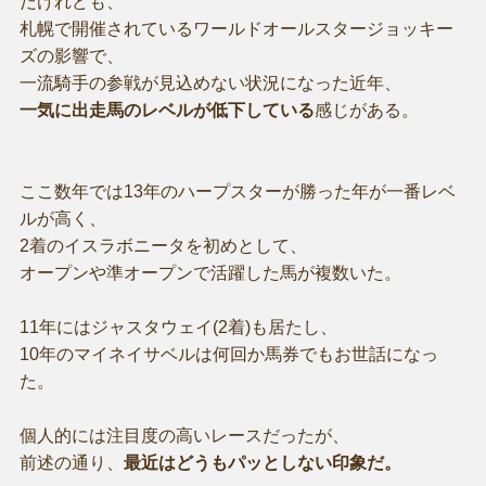
だけれども、
札幌で開催されているワールドオールスタージョッキー
ズの影響で、
一流騎手の参戦が見込めない状況になった近年、
一気に出走馬のレベルが低下している
感じがある。
ここ数年では13年のハープスターが勝った年が一番レベ
ルが高く、
2着のイスラボニータを初めとして、
オープンや準オープンで活躍した馬が複数いた。
11年にはジャスタウェイ(2着)も居たし、
10年のマイネイサベルは何回か馬券でもお世話になっ
た。
個人的には注目度の高いレースだったが、
前述の通り、
最近はどうもパッとしない印象だ。