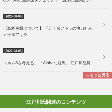
8/8・8/9の競馬運をチェック！「週末の競馬占い」
[2026-08-06]
【高杉吏麒について】 「五十嵐アキラの快刀乱麻」
五十嵐アキラ
[2026-08-03]
エルムSを考える。 「Alohaな競馬」 江戸川乱舞
→もっと見る
江戸川氏関連のコンテンツ