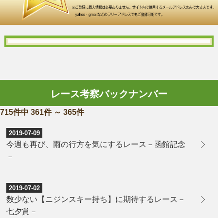
レース考察バックナンバー
715件中 361件 ～ 365件
2019-07-09
今週も再び、雨の行方を気にするレース－函館記念
－
2019-07-02
数少ない【ニジンスキー持ち】に期待するレース－
七夕賞－