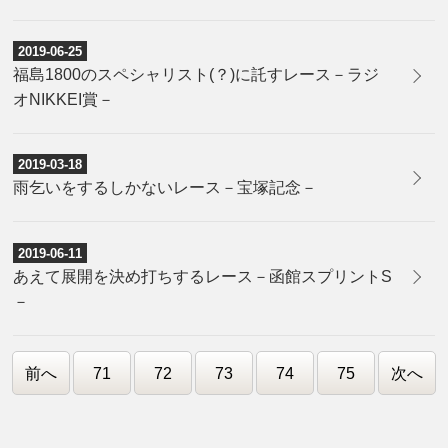
2019-06-25
福島1800のスペシャリスト(？)に託すレース－ラジ
オNIKKEI賞－
2019-03-18
雨乞いをするしかないレース－宝塚記念－
2019-06-11
あえて展開を決め打ちするレース－函館スプリントS
－
前へ
71
72
73
74
75
次へ