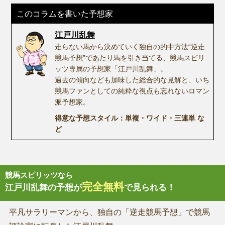
このコラムを書いた予想家
江戸川乱舞
走らない馬から決めていく独自の的中方法“逆走
競馬予想”であたり馬を引き当てる、競馬スピリ
ッツ専属の予想家「江戸川乱舞」。
過去の傾向なども加味した総合的な見解と、いち
競馬ファンとしての純粋な視点も忘れないロマン
派予想家。
得意な予想スタイル：単複・ワイド・三連単 な
ど
競馬スピリッツなら
完全無料
江戸川乱舞の予想が
で見られる！
平凡サラリーマンから、独自の「逆走競馬予想」で競馬