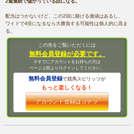
2週連続で儲かっている話になる。
配当はつかないけど、この2頭に賭ける価値はあるし、
ワイドで4倍になるなら大勝負する可能性は個人的に高ま
る。
この先をご覧いただくには
無料会員登録が必要です。
※すでにアカウントをお持ちの方は
ページ上部よりログインしてください。
無料会員登録
で競馬スピリッツが
もっと楽しくなる！
アカウント登録はコチラ