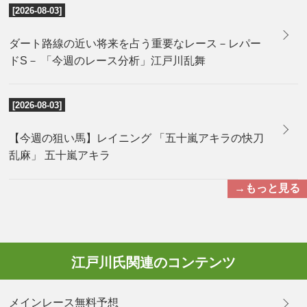
[2026-08-03]
ダート路線の近い将来を占う重要なレース－レパー
ドS－ 「今週のレース分析」江戸川乱舞
[2026-08-03]
【今週の狙い馬】レイニング 「五十嵐アキラの快刀
乱麻」 五十嵐アキラ
→もっと見る
江戸川氏関連のコンテンツ
メインレース無料予想