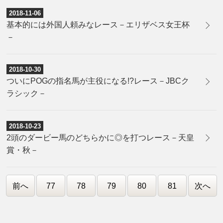
2018-11-06
基本的には外国人頼みなレース－エリザベス女王杯
－
2018-10-30
ついにPOGの指名馬が主役になる!?レース－JBCク
ラシック－
2018-10-23
2頭のダービー馬のどちらかに◎を打つレース－天皇
賞・秋－
前へ
77
78
79
80
81
次へ