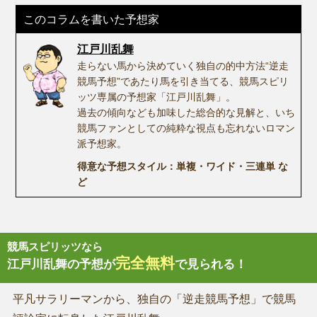
このコラムを書いた予想家
江戸川乱舞
走らない馬から決めていく独自の的中方法“逆走
競馬予想”であたり馬を引き当てる、競馬スピリ
ッツ専属の予想家「江戸川乱舞」。
過去の傾向なども加味した総合的な見解と、いち
競馬ファンとしての純粋な視点も忘れないロマン
派予想家。
得意な予想スタイル：単複・ワイド・三連単 な
ど
競馬スピリッツなら
完全無料
江戸川乱舞の予想が
で見られる！
平凡サラリーマンから、独自の「逆走競馬予想」で競馬