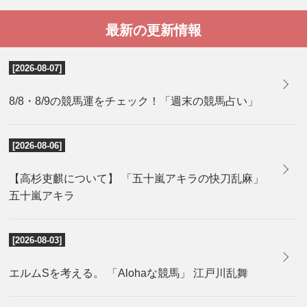
最新の更新情報
[2026-08-07]
8/8・8/9の競馬運をチェック！「週末の競馬占い」
[2026-08-06]
【高杉吏麒について】 「五十嵐アキラの快刀乱麻」
五十嵐アキラ
[2026-08-03]
エルムSを考える。 「Alohaな競馬」 江戸川乱舞