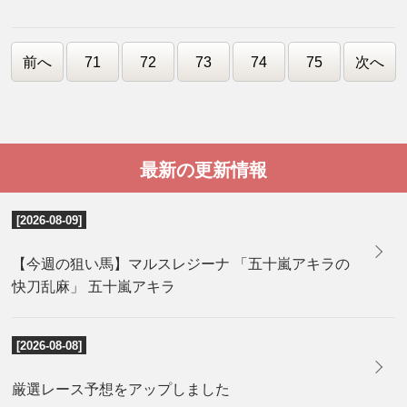
前へ
71
72
73
74
75
次へ
最新の更新情報
[2026-08-09]
【今週の狙い馬】マルスレジーナ 「五十嵐アキラの
快刀乱麻」 五十嵐アキラ
[2026-08-08]
厳選レース予想をアップしました