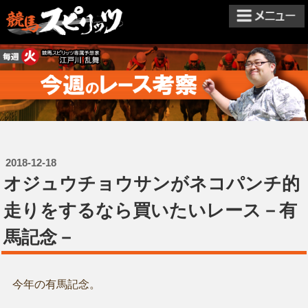
2018-12-18
オジュウチョウサンがネコパンチ的
走りをするなら買いたいレース－有
馬記念－
今年の有馬記念。