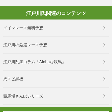
江戸川氏関連のコンテンツ
メインレース無料予想
江戸川の厳選レース予想
江戸川乱舞コラム「Alohaな競馬」
馬スピ黒板
競馬場さんぽシリーズ