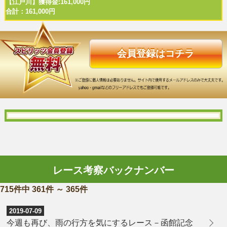
【江戸川】獲得金:161,000円
合計：161,000円
会員登録はコチラ
レース考察バックナンバー
715件中 361件 ～ 365件
2019-07-09
今週も再び、雨の行方を気にするレース－函館記念