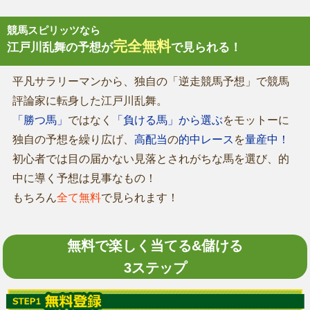
競馬スピリッツなら
完全無料
江戸川乱舞の予想が
で見られる！
平凡サラリーマンから、独自の「逆走競馬予想」で競馬
評論家に転身した江戸川乱舞。
「勝つ馬」
ではなく
「負ける馬」から選ぶ
をモットーに
独自の予想を繰り広げ、
高配当
の
的中レース
を
量産中！
初心者では目の届かない見落とされがちな馬を選び、的
中に導く予想は見事なもの！
もちろん
全て無料
で見られます！
無料で楽しく当てる&儲ける
3ステップ