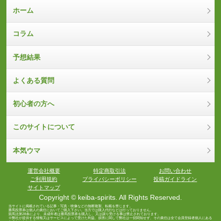
ホーム
コラム
予想結果
よくある質問
初心者の方へ
このサイトについて
本気ウマ
運営会社概要
特定商取引法
お問い合わせ
ご利用規約
プライバシーポリシー
投稿ガイドライン
サイトマップ
Copyright © keiba-spirits. All Rights Reserved.
当サイトに掲載されている記事・写真・映像などの無断複製、転載を禁じます。
勝馬投票券は個人の責任においてご購入下さい。当方では購入代行などは行っておりません。
競馬法第28条により、未成年者は勝馬投票券を購入し、又は譲り受ける事は禁止されております。
※弊社が提供する情報又はサービスによって受けた利益、損害に関して弊社は一切関知せず、その責任は全て会員登録者個人にある