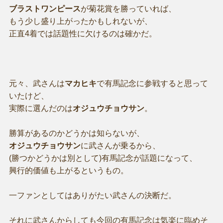
ブラストワンピース
が菊花賞を勝っていれば、
もう少し盛り上がったかもしれないが、
正直4着では話題性に欠けるのは確かだ。
元々、武さんは
マカヒキ
で有馬記念に参戦すると思って
いたけど、
実際に選んだのは
オジュウチョウサン
。
勝算があるのかどうかは知らないが、
オジュウチョウサン
に武さんが乗るから、
(勝つかどうかは別として)有馬記念が話題になって、
興行的価値も上がるというもの。
一ファンとしてはありがたい武さんの決断だ。
それに武さんからしても今回の有馬記念は気楽に臨めそ