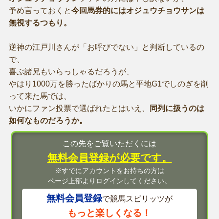
予め言っておくと
今回馬券的にはオジュウチョウサンは
無視するつもり。
逆神の江戸川さんが「お呼びでない」と判断しているの
で、
喜ぶ諸兄もいらっしゃるだろうが、
やはり1000万を勝ったばかりの馬と平地G1でしのぎを削
って来た馬では、
いかにファン投票で選ばれたとはいえ、
同列に扱うのは
如何なものだろうか。
この先をご覧いただくには
無料会員登録が必要です。
※すでにアカウントをお持ちの方は
ページ上部よりログインしてください。
無料会員登録
で競馬スピリッツが
もっと楽しくなる！