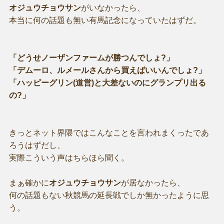
オジュウチョウサン
がいなかったら、
本当に何の話題も無い有馬記念になっていたはずだ。
「どうせノーザンファームが勝つんでしょ?」
「デムーロ、ルメールさんから買えばいいんでしょ?」
「ハッピーグリン(道営)と大差ないのにグランプリ出る
の?」
きっとネット界隈ではこんなことを言われまくったであ
ろうはずだし、
実際こういう声はちらほら聞く。
まぁ確かに
オジュウチョウサン
が居なかったら、
何の話題もない秋競馬の延長戦でしか無かったように思
う。