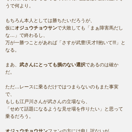
うで何より。
もちろん本人としては勝ちたいだろうが、
仮に
オジュウチョウサン
で大敗しても「まぁ障害馬だし
な…」で終わるし、
万が一勝つことがあれば「さすが武豊!天才!!抱いて!!!」と
なる。
まあ、
武さんにとっても損のない選択
であるのは確か
だ。
ただ…レースに乗るだけではつまらないのもまた事実
で、
もしも江戸川さんが武さんの立場なら、
「せめて話題になるような見せ場を作りたい」と思って
乗るだろう。
オジュウチョウサン
ファンの方には申し訳ないが、