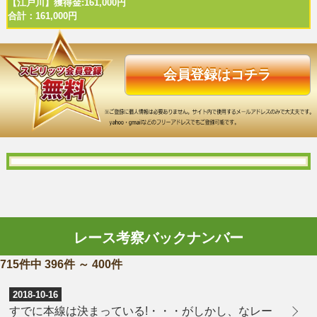
【江戸川】獲得金:161,000円
合計：161,000円
会員登録はコチラ
レース考察バックナンバー
715件中 396件 ～ 400件
2018-10-16
すでに本線は決まっている!・・・がしかし、なレー