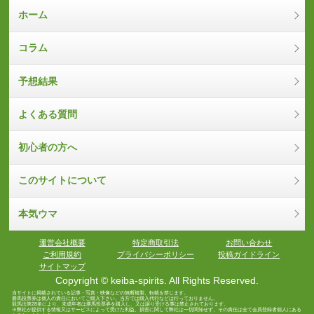
ホーム
コラム
予想結果
よくある質問
初心者の方へ
このサイトについて
本気ウマ
運営会社概要
特定商取引法
お問い合わせ
ご利用規約
プライバシーポリシー
投稿ガイドライン
サイトマップ
Copyright © keiba-spirits. All Rights Reserved.
当サイトに掲載されている記事・写真・映像などの無断複製、転載を禁じます。
勝馬投票券は個人の責任においてご購入下さい。当方では購入代行などは行っておりません。
競馬法第28条により、未成年者は勝馬投票券を購入し、又は譲り受ける事は禁止されております。
※弊社が提供する情報又はサービスによって受けた利益、損害に関して弊社は一切関知せず、その責任は全て会員登録者個人にある