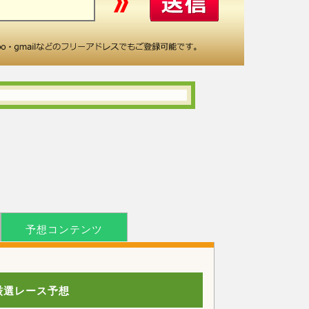
予想コンテンツ
厳選レース予想