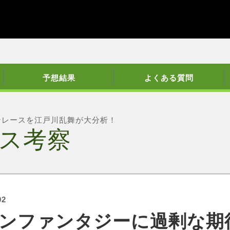
予想結果
よくある質問
ンレースを江戸川乱舞が大分析！
ス考察
02
ンファンタジーに過剰な期