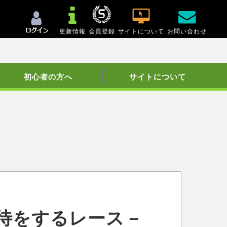
更新情報
会員登録
サイトについて
お問い合わせ
初心者の方へ
サイトについて
待をするレース－