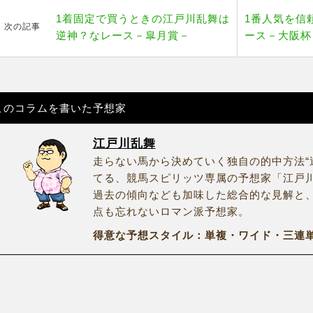
1着固定で買うときの江戸川乱舞は
1番人気を信
次の記事
逆神？なレース－皐月賞－
ース－大阪杯
このコラムを書いた予想家
江戸川乱舞
走らない馬から決めていく独自の的中方法“
てる、競馬スピリッツ専属の予想家「江戸
過去の傾向なども加味した総合的な見解と
点も忘れないロマン派予想家。
得意な予想スタイル：単複・ワイド・三連単