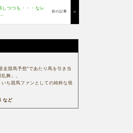
頼しつつも・・・なレ
＞
前の記事
－
逆走競馬予想”であたり馬を引き当
川乱舞」。
、いち競馬ファンとしての純粋な視
 など