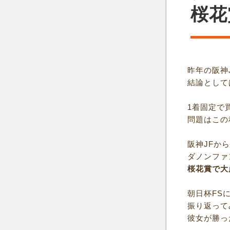
桜花
昨年の阪神
結論として
1着固定で
問題はこの
阪神JFか
ダノンファ
桜花賞で大
朝日杯FS
振り返って
彼女が勝っ