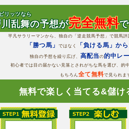
ピリッツなら
完全無料
戸川乱舞の予想が
平凡サラリーマンから、独自の「逆走競馬予想」で競馬評
「勝つ馬」
「負ける馬」から
ではなく
高配当
的中レ
独自の予想を繰り広げ、
の
初心者では目の届かない見落とされがちな馬を選び、的
全て無料
もちろん
で見られま
無料で楽しく当てる&儲け