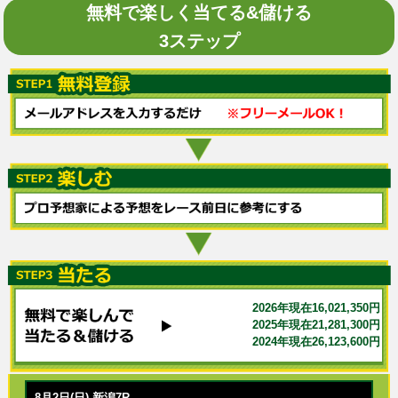
無料で楽しく当てる&儲ける
3ステップ
2026年現在16,021,350円
2025年現在21,281,300円
2024年現在26,123,600円
8月2日(日) 新潟7R