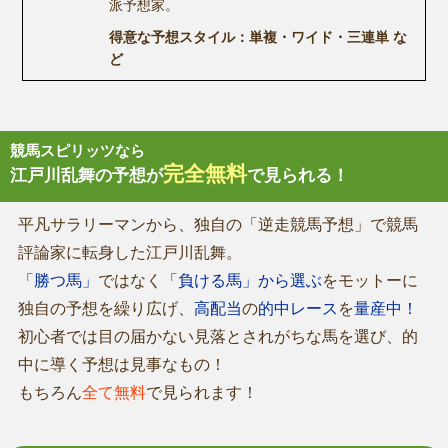
派予想家。
得意な予想スタイル：単複・ワイド・三連単 な
ど
競馬スピリッツなら
完全無料
江戸川乱舞の予想が
で見られる！
平凡サラリーマンから、独自の「逆走競馬予想」で競馬
評論家に転身した江戸川乱舞。
「勝つ馬」
ではなく
「負ける馬」から選ぶ
をモットーに
独自の予想を繰り広げ、
高配当
の
的中レース
を
量産中！
初心者では目の届かない見落とされがちな馬を選び、的
中に導く予想は見事なもの！
もちろん
全て無料
で見られます！