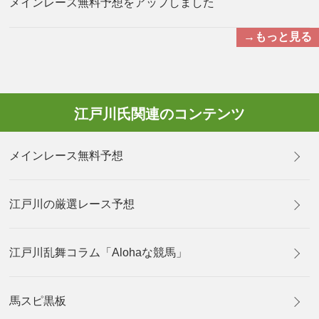
メインレース無料予想をアップしました
→もっと見る
江戸川氏関連のコンテンツ
メインレース無料予想
江戸川の厳選レース予想
江戸川乱舞コラム「Alohaな競馬」
馬スピ黒板