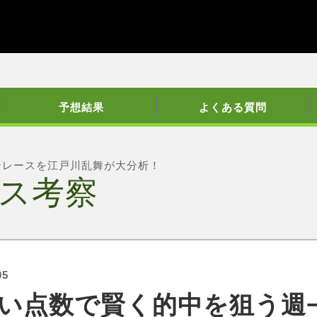
予想結果
よくある質問
ンレースを江戸川乱舞が大分析！
ス考察
05
い点数で賢く的中を狙う週−