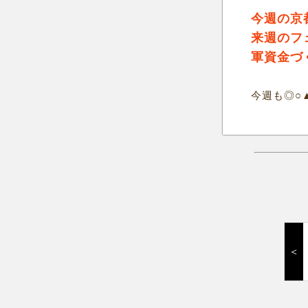
今週の京
来週のフ
軍資金づ
今週も◎○
＜