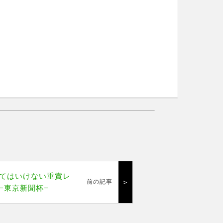
てはいけない重賞レ
＞
前の記事
−東京新聞杯−