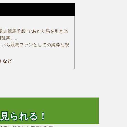
逆走競馬予想”であたり馬を引き当
川乱舞」。
、いち競馬ファンとしての純粋な視
 など
で見られる！