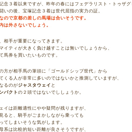
記念３着以来ですが、昨年の春にはフェデラリスト・トゥザグ
闘いの後、宝塚記念３着は世代屈指の実力の証。
なので京都の差しの馬場は合いそうです。
内は外さないでしょう。
、相手が重要になってきます。
マイティが大きく負け越すことは無いでしょうから、
て馬券を買いたいものです。
の方が相手馬の筆頭に「ゴールドシップ世代」から
てくる人が非常に多いのではないかと推測していますが、
なるのが
ジャスタウェイ
と
ンパクト
の２頭ではないでししょうか。
ェイは距離適性にやや疑問が残りますが、
見ると、騎手がごまかしながら乗っても
ってしまいそうな気がします。
母系は比較的短い距離が良さそうですが、