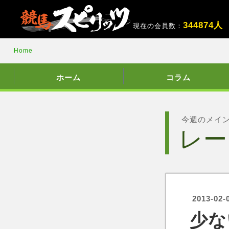
3
4
4
8
7
4
人
現在の会員数：
Home
ホーム
コラム
今週のメイ
レー
2013-02-
少な