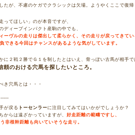
したが、不慮のケガでクラシックは欠場。ようやくここで復帰
走ってほしい」のが本音ですが、
のディープインパクト産駒の中でも、
ィーヴルの走りは傑出して柔らかく、その走りが戻ってきてい
勝負できる今回はチャンスがあるような気がしています。
かに２戦２勝でＧ１を制したとはいえ、骨っぽい古馬が相手で
信頼のおける穴馬を探したいところ。
べき穴馬とは・・・
R___
手が戻る
トーセンラー
に注目してみてはいかがでしょうか？
ちからは遠ざかっていますが、
好走距離の範疇ですし、
という非根幹距離も向いていそうな走り。