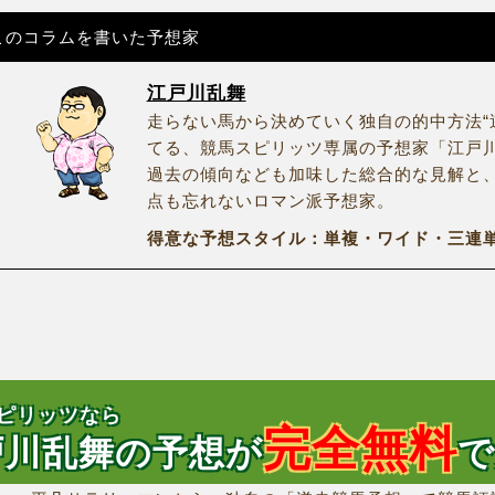
このコラムを書いた予想家
江戸川乱舞
走らない馬から決めていく独自の的中方法“
てる、競馬スピリッツ専属の予想家「江戸
過去の傾向なども加味した総合的な見解と
点も忘れないロマン派予想家。
得意な予想スタイル：単複・ワイド・三連単
ピリッツなら
完全無料
戸川乱舞の予想が