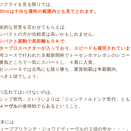
ツクライを見る限りでは、
200ｍは十分な適性の範囲内とも見てとれます。
統的な背景を言わせてもらえば、
ンパクトの方が信頼度は高いかもしれません。
ンパクト産駒で長距離もＯＫで、
タープロスぺクターが入っており、スピードも補完されていま
同コースで行われた京都新聞杯でトーセンホマレボシのレコー
勝負どころで一気にスパートし、４着に入賞。
センバーＳでは古馬にも競り勝ち、重賞制覇は争覇圏内。
べき１頭でしょう。
つ忘れてはいけないのは、
シップ世代」といういよりは「ジェンティルドンナ世代」とも
ィーヴル
の復帰戦でもあるということ。
年末には
ディープブリランテ・ジョワドヴィーヴルの２頭の年か・・・