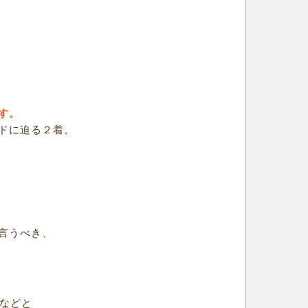
す。
ドに迫る２着。
言うべき、
」などと