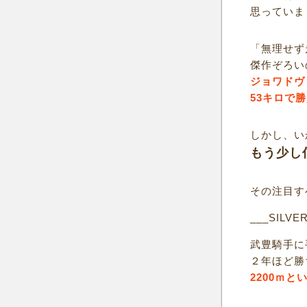
思っていま
「無理せず
傑作ぞろい
ジョワドヴ
53キロで
しかし、い
もう少し
その注目す
___SILVE
武豊騎手に
２年ほど勝
2200ｍ