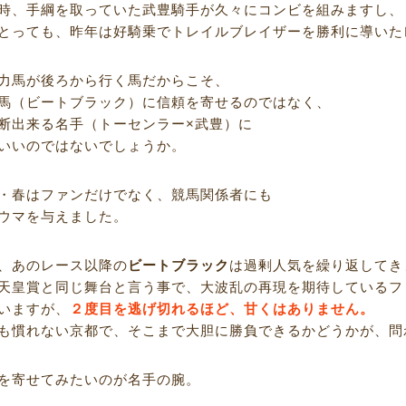
時、手綱を取っていた武豊騎手が久々にコンビを組みますし、
とっても、昨年は好騎乗でトレイルブレイザーを勝利に導いた
力馬が後ろから行く馬だからこそ、
馬（ビートブラック）に信頼を寄せるのではなく、
断出来る名手（トーセンラー×武豊）に
いいのではないでしょうか。
・春はファンだけでなく、競馬関係者にも
ウマを与えました。
、あのレース以降の
ビートブラック
は過剰人気を繰り返してき
天皇賞と同じ舞台と言う事で、大波乱の再現を期待しているフ
いますが、
２度目を逃げ切れるほど、甘くはありません。
も慣れない京都で、そこまで大胆に勝負できるかどうかが、問
を寄せてみたいのが名手の腕。