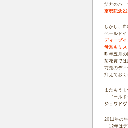
父方のハー
京都記念2
しかし、血
ベールドイ
ディープイ
母系もミス
昨年五月の
菊花賞では
前走のディ
抑えておく
またもう１
「ゴールド
ジョワドヴ
2011年の
「12年は