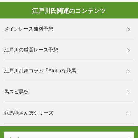
江戸川氏関連のコンテンツ
メインレース無料予想
江戸川の厳選レース予想
江戸川乱舞コラム「Alohaな競馬」
馬スピ黒板
競馬場さんぽシリーズ