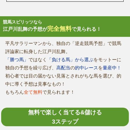
競馬スピリッツなら
完全無料
江戸川乱舞の予想が
で見られる！
平凡サラリーマンから、独自の「逆走競馬予想」で競馬
評論家に転身した江戸川乱舞。
「勝つ馬」
ではなく
「負ける馬」から選ぶ
をモットーに
独自の予想を繰り広げ、
高配当
の
的中レース
を
量産中！
初心者では目の届かない見落とされがちな馬を選び、的
中に導く予想は見事なもの！
もちろん
全て無料
で見られます！
無料で楽しく当てる&儲ける
3ステップ