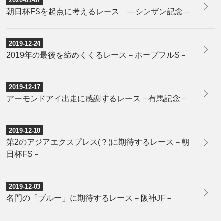
2020-01-07
朝日杯FSを起点に考えるレース ―シンザン記念―
2019-12-24
2019年の最後を締めくくるレース－ホープフルS－
2019-12-17
アーモンドアイ出走に感謝するレース－有馬記念－
2019-12-10
第2のアジアエクスプレス(？)に期待するレース－朝
日杯FS－
2019-12-03
名門の「ブルー」に期待するレース－阪神JF－