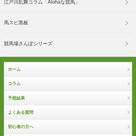
江戸川乱舞コラム「Alohaな競馬」
馬スピ黒板
競馬場さんぽシリーズ
ホーム
コラム
予想結果
よくある質問
初心者の方へ