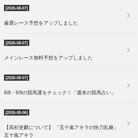
[2026-08-07]
厳選レース予想をアップしました
[2026-08-07]
メインレース無料予想をアップしました
[2026-08-07]
8/8・8/9の競馬運をチェック！「週末の競馬占い」
[2026-08-06]
【高杉吏麒について】 「五十嵐アキラの快刀乱麻」
五十嵐アキラ