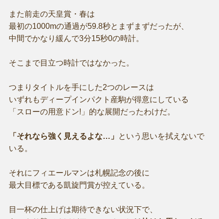
また前走の天皇賞・春は
最初の1000mの通過が59.8秒とまずまずだったが、
中間でかなり緩んで3分15秒0の時計。
そこまで目立つ時計ではなかった。
つまりタイトルを手にした2つのレースは
いずれもディープインパクト産駒が得意にしている
「スローの用意ドン!」的な展開だったわけだ。
「それなら強く見えるよな…」
という思いを拭えないで
いる。
それにフィエールマンは札幌記念の後に
最大目標である凱旋門賞が控えている。
目一杯の仕上げは期待できない状況下で、