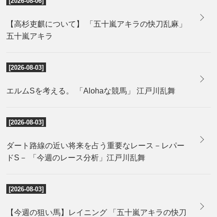
[2026-08-06]
【高杉吏麒について】 「五十嵐アキラの快刀乱麻」
五十嵐アキラ
[2026-08-03]
エルムSを考える。 「Alohaな競馬」 江戸川乱舞
[2026-08-03]
ダート路線の近い将来を占う重要なレース－レパー
ドS－ 「今週のレース分析」江戸川乱舞
[2026-08-03]
【今週の狙い馬】レイニング 「五十嵐アキラの快刀