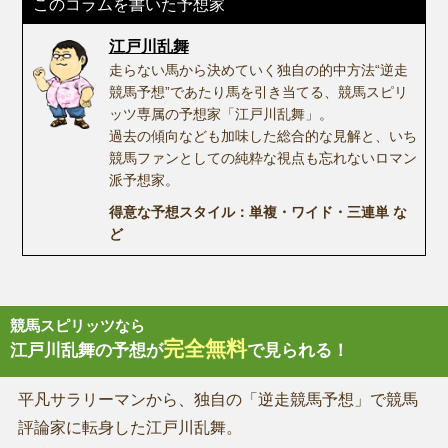
このコラムを書いた予想家
江戸川乱舞
走らない馬から決めていく独自の的中方法“逆走
競馬予想”であたり馬を引き当てる、競馬スピリ
ッツ専属の予想家「江戸川乱舞」。
過去の傾向なども加味した総合的な見解と、いち
競馬ファンとしての純粋な視点も忘れないロマン
派予想家。
得意な予想スタイル：単複・ワイド・三連単 な
ど
競馬スピリッツなら
完全無料
江戸川乱舞の予想が
で見られる！
平凡サラリーマンから、独自の「逆走競馬予想」で競馬
評論家に転身した江戸川乱舞。