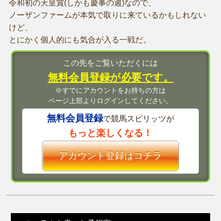
令和初の天皇賞(しかも慶事の週)なので、
ノーザンファームが本気で取りに来ているかもしれない
けど、
とにかく個人的にも気合が入る一戦だ。
この先をご覧いただくには
無料会員登録が必要です。
※すでにアカウントをお持ちの方は
ページ上部よりログインしてください。
無料会員登録
で競馬スピリッツが
もっと楽しくなる！
アカウント登録はコチラ