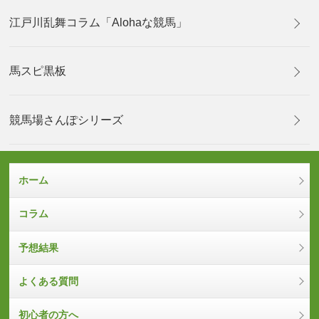
江戸川乱舞コラム「Alohaな競馬」
馬スピ黒板
競馬場さんぽシリーズ
ホーム
コラム
予想結果
よくある質問
初心者の方へ