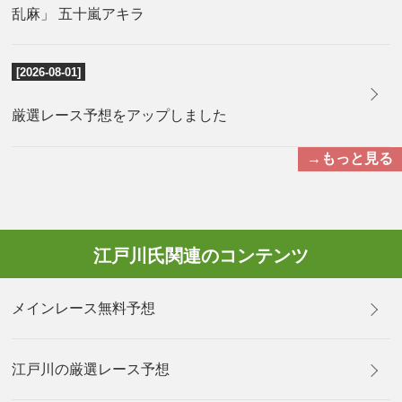
乱麻」 五十嵐アキラ
[2026-08-01]
厳選レース予想をアップしました
→もっと見る
江戸川氏関連のコンテンツ
メインレース無料予想
江戸川の厳選レース予想