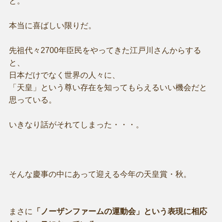
と。
本当に喜ばしい限りだ。
先祖代々2700年臣民をやってきた江戸川さんからする
と、
日本だけでなく世界の人々に、
「天皇」という尊い存在を知ってもらえるいい機会だと
思っている。
いきなり話がそれてしまった・・・。
そんな慶事の中にあって迎える今年の天皇賞・秋。
まさに
「ノーザンファームの運動会」という表現に相応