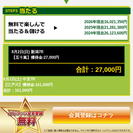
2026年現在16,021,350円
2025年現在21,281,300円
2024年現在26,123,600円
8月2日(日) 新潟7R
【五十嵐】獲得金:27,000円
合計：27,000円
8月1日(土) 中京7R
【江戸川】獲得金:161,000円
合計：161,000円
会員登録はコチラ