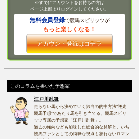
※すでにアカウントをお持ちの方は
ページ上部よりログインしてください。
無料会員登録
で競馬スピリッツが
もっと楽しくなる！
アカウント登録はコチラ
このコラムを書いた予想家
江戸川乱舞
走らない馬から決めていく独自の的中方法“逆走
競馬予想”であたり馬を引き当てる、競馬スピリ
ッツ専属の予想家「江戸川乱舞」。
過去の傾向なども加味した総合的な見解と、いち
競馬ファンとしての純粋な視点も忘れないロマン