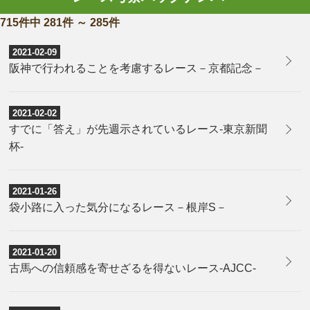
715件中 281件 ～ 285件
2021-02-09
阪神で行われることを考慮するレース－京都記念－
2021-02-02
すでに「答え」が先週示されているレース-東京新聞
杯-
2021-01-26
袋小路に入った気分になるレース－根岸S－
2021-01-20
古馬への信頼感を寄せざるを得ないレース-AJCC-