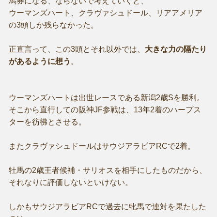
馬券になる、ならないで考えていくと、
ウーマンズハート、クラヴァシュドール、リアアメリア
の3頭しか残らなかった。
正直言って、この3頭とそれ以外では、
大きな力の隔たり
があるように想う
。
ウーマンズハートは出世レースである新潟2歳Sを勝利。
そこから直行しての阪神JF参戦は、13年2着のハープス
ターを彷彿とさせる。
またクラヴァシュドールはサウジアラビアRCで2着。
牡馬の2歳王者候補・サリオスを相手にしたものだから、
それなりに評価しないといけない。
しかもサウジアラビアRCで過去に牝馬で連対を果たした