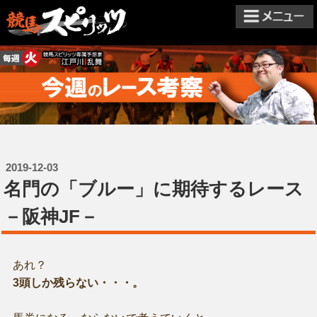
2019-12-03
名門の「ブルー」に期待するレース
－阪神JF－
あれ？
3頭しか残らない・・・。