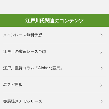
江戸川氏関連のコンテンツ
メインレース無料予想
江戸川の厳選レース予想
江戸川乱舞コラム「Alohaな競馬」
馬スピ黒板
競馬場さんぽシリーズ