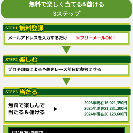
無料で楽しく当てる&儲ける
3ステップ
2026年現在16,021,350円
2025年現在21,281,300円
2024年現在26,123,600円
8月2日(日) 新潟7R