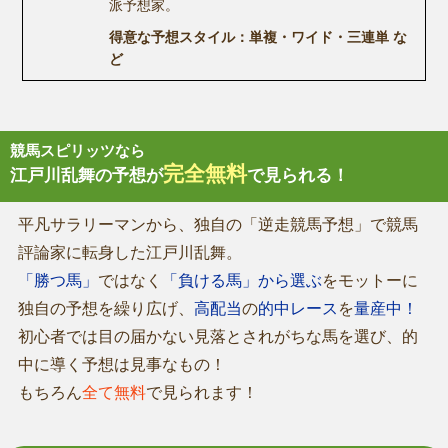
派予想家。
得意な予想スタイル：単複・ワイド・三連単 な
ど
競馬スピリッツなら
完全無料
江戸川乱舞の予想が
で見られる！
平凡サラリーマンから、独自の「逆走競馬予想」で競馬
評論家に転身した江戸川乱舞。
「勝つ馬」
ではなく
「負ける馬」から選ぶ
をモットーに
独自の予想を繰り広げ、
高配当
の
的中レース
を
量産中！
初心者では目の届かない見落とされがちな馬を選び、的
中に導く予想は見事なもの！
もちろん
全て無料
で見られます！