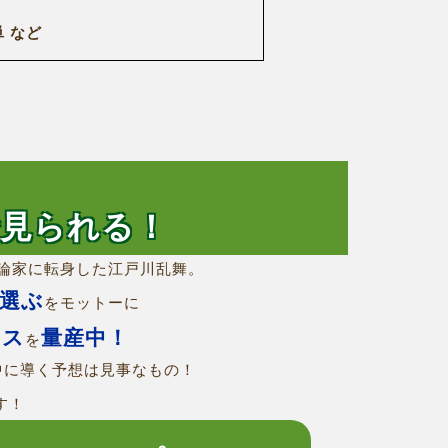
 など
で見られる！
論家に転身した江戸川乱舞。
選ぶ
をモットーに
ース
量産中！
を
中に導く予想は見事なもの！
す！