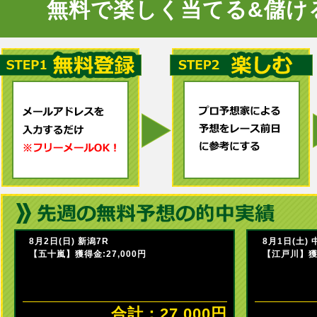
無料で楽しく当てる&儲け
8月2日(日) 新潟7R
8月1日(土) 
【五十嵐】獲得金:27,000円
【江戸川】獲得
合計：27,000円