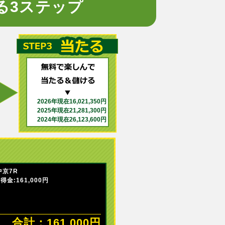
る3ステップ
2026年現在16,021,350円
2025年現在21,281,300円
2024年現在26,123,600円
中京7R
金:161,000円
合計：161,000円