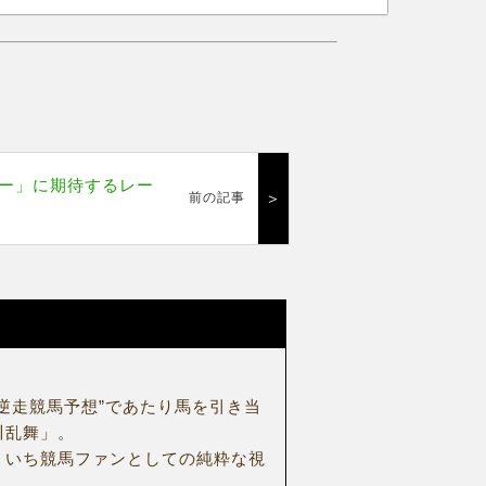
ー」に期待するレー
＞
前の記事
－
逆走競馬予想”であたり馬を引き当
川乱舞」。
、いち競馬ファンとしての純粋な視