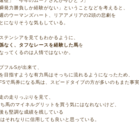
遠征」「今年のムーアさんが今ひとつ」
瞬発力勝負しか経験がない」ということなどを考えると、
週のウーマンズハート、リアアメリアの2頭の悲劇を
とになりそうな気もしている。
ステンシアを見てもわかるように、
係なく、タフなレースを経験した馬
を
なってくるのは人情ではないか。
プフルSが出来て、
を目指すような有力馬はそっちに流れるようになったため、
FSで馬券になる馬は、スピードタイプの方が多いのもまた事
走の走りっぷりを見て、
勝ち馬のマイネルグリットを買う気にはなれないけど、
後も堅調な成績を残している
組はそれなりに信用しても良いと思っている。