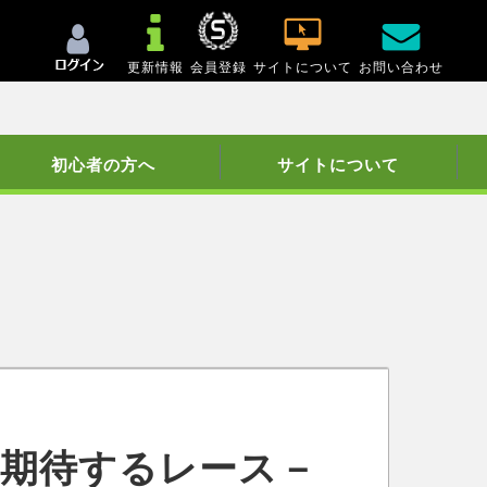
更新情報
会員登録
サイトについて
お問い合わせ
初心者の方へ
サイトについて
に期待するレース－