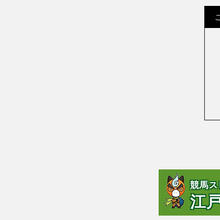
競馬ス
江