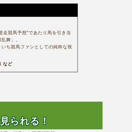
逆走競馬予想”であたり馬を引き当
川乱舞」。
、いち競馬ファンとしての純粋な視
 など
で見られる！