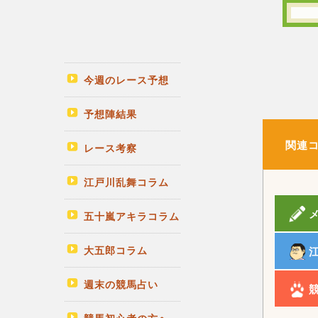
今週のレース予想
予想陣結果
関連
レース考察
江戸川乱舞コラム
五十嵐アキラコラム
大五郎コラム
週末の競馬占い