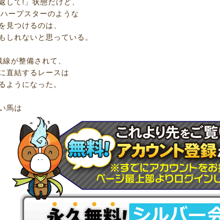
返して!」状態だけど、
でハープスターのような
を見つけるのは、
もしれないと思っている。
戦線が整備されて、
に直結するレースは
るようになった。
い馬は