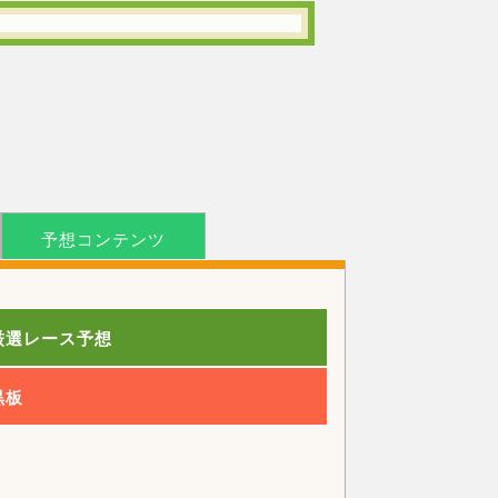
予想コンテンツ
厳選レース予想
黒板