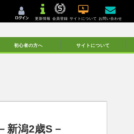
更新情報
会員登録
サイトについて
お問い合わせ
初心者の方へ
サイトについて
－新潟2歳S－