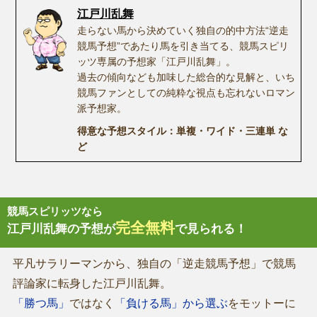
江戸川乱舞
走らない馬から決めていく独自の的中方法“逆走
競馬予想”であたり馬を引き当てる、競馬スピリ
ッツ専属の予想家「江戸川乱舞」。
過去の傾向なども加味した総合的な見解と、いち
競馬ファンとしての純粋な視点も忘れないロマン
派予想家。
得意な予想スタイル：単複・ワイド・三連単 な
ど
競馬スピリッツなら
完全無料
江戸川乱舞の予想が
で見られる！
平凡サラリーマンから、独自の「逆走競馬予想」で競馬
評論家に転身した江戸川乱舞。
「勝つ馬」
ではなく
「負ける馬」から選ぶ
をモットーに