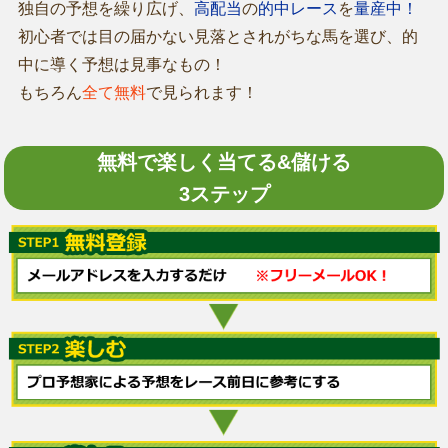
独自の予想を繰り広げ、
高配当
の
的中レース
を
量産中！
初心者では目の届かない見落とされがちな馬を選び、的
中に導く予想は見事なもの！
もちろん
全て無料
で見られます！
無料で楽しく当てる&儲ける
3ステップ