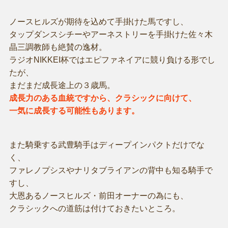
ノースヒルズが期待を込めて手掛けた馬ですし、
タップダンスシチーやアーネストリーを手掛けた佐々木
晶三調教師も絶賛の逸材。
ラジオNIKKEI杯ではエピファネイアに競り負ける形でし
たが、
まだまだ成長途上の３歳馬。
成長力のある血統ですから、クラシックに向けて、
一気に成長する可能性もあります。
また騎乗する武豊騎手はディープインパクトだけでな
く、
ファレノプシスやナリタブライアンの背中も知る騎手で
すし、
大恩あるノースヒルズ・前田オーナーの為にも、
クラシックへの道筋は付けておきたいところ。