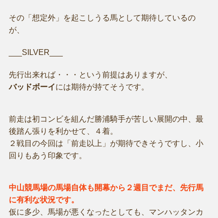
その「想定外」を起こしうる馬として期待しているの
が、
___SILVER___
先行出来れば・・・という前提はありますが、
バッドボーイ
には期待が持てそうです。
前走は初コンビを組んだ勝浦騎手が苦しい展開の中、最
後踏ん張りを利かせて、４着。
２戦目の今回は「前走以上」が期待できそうですし、小
回りもあう印象です。
中山競馬場の馬場自体も開幕から２週目でまだ、先行馬
に有利な状況です。
仮に多少、馬場が悪くなったとしても、マンハッタンカ