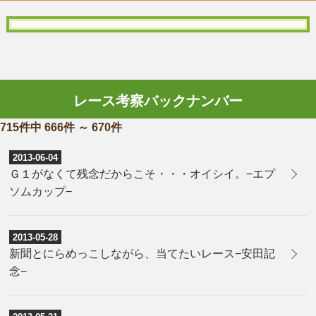
レース考察バックナンバー
715件中 666件 ～ 670件
2013-06-04
Ｇ１がなくて残念だからこそ・・・オイシイ。−エプ
ソムカップ−
2013-05-28
新聞とにらめっこしながら、当てたいレース−安田記
念−