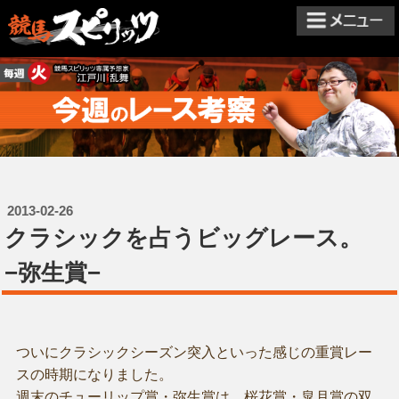
2013-02-26
クラシックを占うビッグレース。
−弥生賞−
ついにクラシックシーズン突入といった感じの重賞レー
スの時期になりました。
週末のチューリップ賞・弥生賞は、桜花賞・皐月賞の双