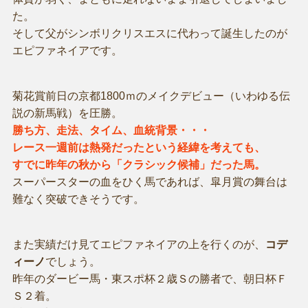
た。
そして父がシンボリクリスエスに代わって誕生したのが
エピファネイアです。
菊花賞前日の京都1800ｍのメイクデビュー（いわゆる伝
説の新馬戦）を圧勝。
勝ち方、走法、タイム、血統背景・・・
レース一週前は熱発だったという経緯を考えても、
すでに昨年の秋から「クラシック候補」だった馬。
スーパースターの血をひく馬であれば、皐月賞の舞台は
難なく突破できそうです。
また実績だけ見てエピファネイアの上を行くのが、
コデ
ィーノ
でしょう。
昨年のダービー馬・東スポ杯２歳Ｓの勝者で、朝日杯Ｆ
Ｓ２着。