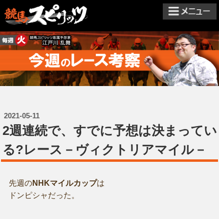
2021-05-11
2週連続で、すでに予想は決まってい
る?レース－ヴィクトリアマイル－
先週の
NHKマイルカップ
は
ドンピシャだった。