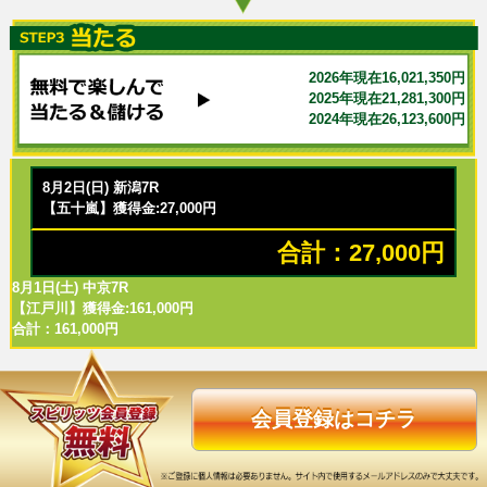
2026年現在16,021,350円
2025年現在21,281,300円
2024年現在26,123,600円
8月2日(日) 新潟7R
【五十嵐】獲得金:27,000円
合計：27,000円
8月1日(土) 中京7R
【江戸川】獲得金:161,000円
合計：161,000円
会員登録はコチラ