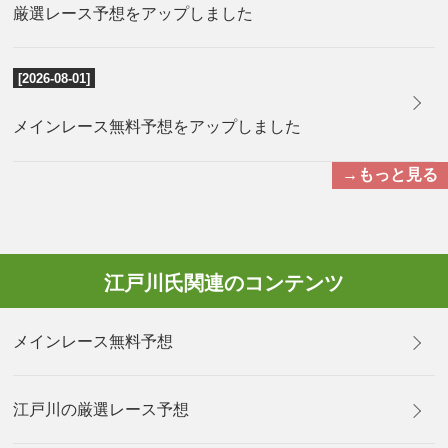
厳選レース予想をアップしました
[2026-08-01]
メインレース無料予想をアップしました
→もっと見る
江戸川氏関連のコンテンツ
メインレース無料予想
江戸川の厳選レース予想