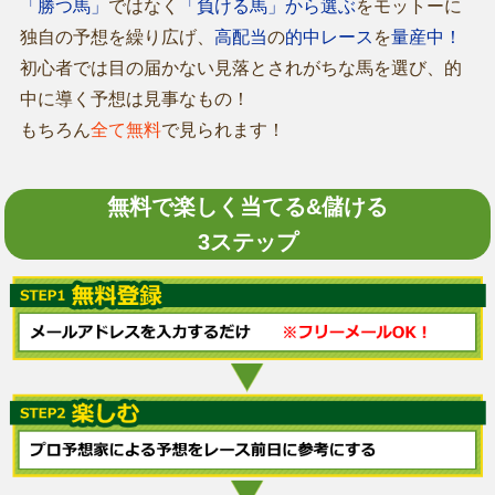
「勝つ馬」
ではなく
「負ける馬」から選ぶ
をモットーに
独自の予想を繰り広げ、
高配当
の
的中レース
を
量産中！
初心者では目の届かない見落とされがちな馬を選び、的
中に導く予想は見事なもの！
もちろん
全て無料
で見られます！
無料で楽しく当てる&儲ける
3ステップ