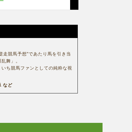
ー
逆走競馬予想”であたり馬を引き当
川乱舞」。
、いち競馬ファンとしての純粋な視
 など