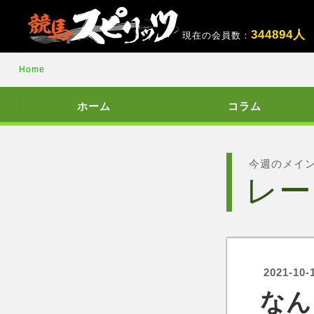
3
4
4
8
9
4
人
現在の会員数：
Home
ホーム
コラム
今週のメイ
レー
2021-10-
なん