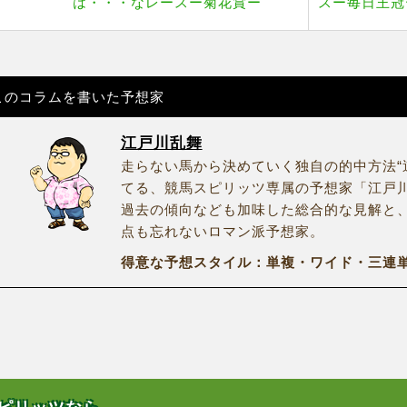
は・・・なレースー菊花賞ー
スー毎日王冠
このコラムを書いた予想家
江戸川乱舞
走らない馬から決めていく独自の的中方法“
てる、競馬スピリッツ専属の予想家「江戸
過去の傾向なども加味した総合的な見解と
点も忘れないロマン派予想家。
得意な予想スタイル：単複・ワイド・三連単