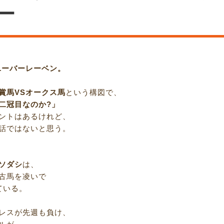
ー
ユーバーレーベン。
賞馬VSオークス馬
という構図で、
二冠目なのか?」
ントはあるけれど、
話ではないと思う。
ソダシ
は、
古馬を凌いで
ている。
レスが先週も負け、