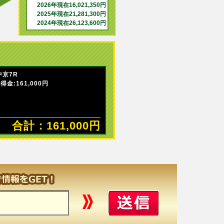
2026年現在16,021,350円
2025年現在21,281,300円
2024年現在26,123,600円
中京7R
金:161,000円
合計：161,000円