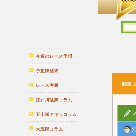
今週のレース予想
予想陣結果
関連
レース考察
江戸川乱舞コラム
五十嵐アキラコラム
大五郎コラム