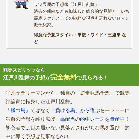
ッツ専属の予想家「江戸川乱舞」。
過去の傾向なども加味した総合的な見解と、いち
競馬ファンとしての純粋な視点も忘れないロマン
派予想家。
得意な予想スタイル：単複・ワイド・三連単 な
ど
競馬スピリッツなら
完全無料
江戸川乱舞の予想が
で見られる！
平凡サラリーマンから、独自の「逆走競馬予想」で競馬
評論家に転身した江戸川乱舞。
「勝つ馬」
ではなく
「負ける馬」から選ぶ
をモットーに
独自の予想を繰り広げ、
高配当
の
的中レース
を
量産中！
初心者では目の届かない見落とされがちな馬を選び、的
中に導く予想は見事なもの！