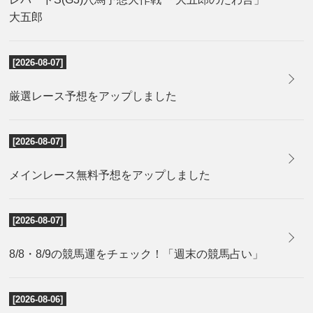
大五郎
[2026-08-07]
厳選レース予想をアップしました
[2026-08-07]
メインレース無料予想をアップしました
[2026-08-07]
8/8・8/9の競馬運をチェック！「週末の競馬占い」
[2026-08-06]