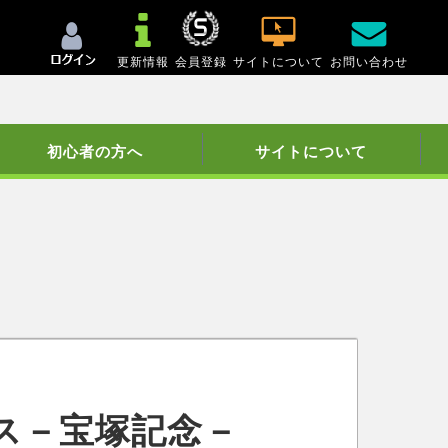
更新情報
会員登録
サイトについて
お問い合わせ
初心者の方へ
サイトについて
ス－宝塚記念－