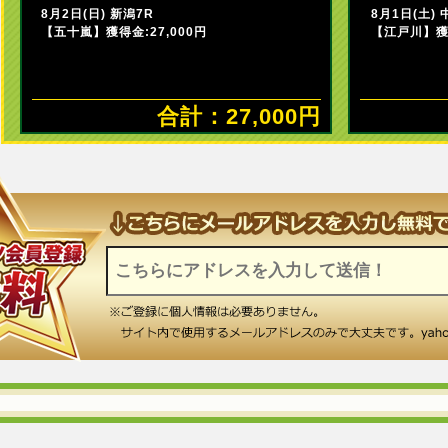
8月2日(日) 新潟7R
8月1日(土) 
【五十嵐】獲得金:27,000円
【江戸川】獲得
合計：27,000円