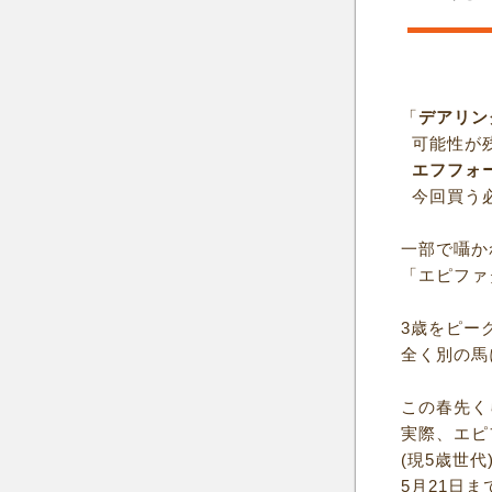
「
デアリン
可能性が
エフフォ
今回買う
一部で囁か
「エピファ
3歳をピー
全く別の馬
この春先く
実際、エピ
(現5歳世代
5月21日