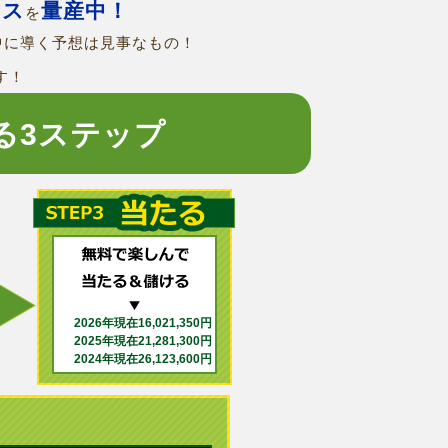
ース
量産中！
を
中に導く予想は見事なもの！
す！
る3ステップ
2026年現在16,021,350円
2025年現在21,281,300円
2024年現在26,123,600円