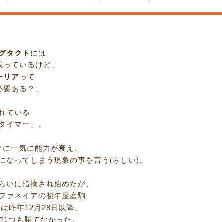
グタクト
には
残っているけど、
ーリア
って
必要ある？」
れている
タイマー」。
クに一気に能力が衰え、
になってしまう現象の事を言う(らしい)。
らいに指摘され始めたが、
ファネイアの初年度産駒
)は昨年12月28日以降、
まで1つも勝てなかった。