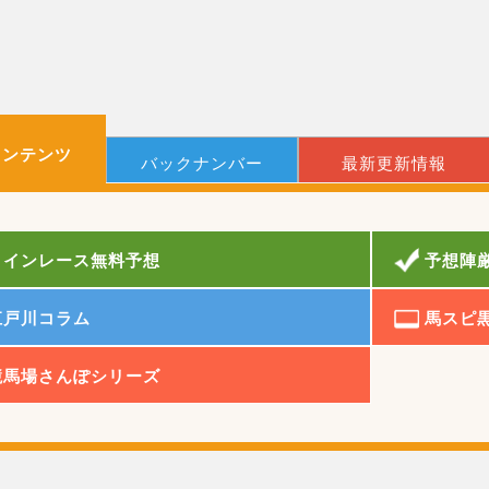
コンテンツ
バックナンバー
最新更新情報
メインレース無料予想
予想陣
江戸川コラム
馬スピ
競馬場さんぽシリーズ