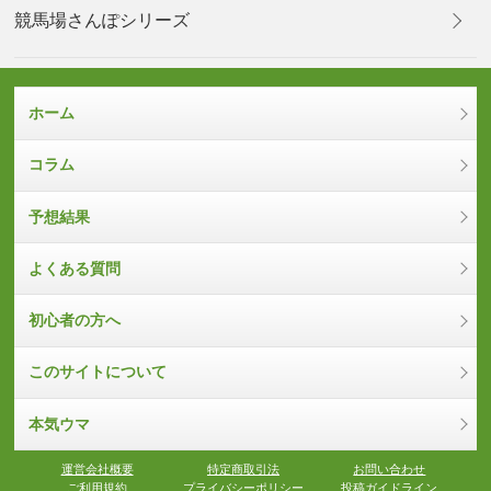
競馬場さんぽシリーズ
ホーム
コラム
予想結果
よくある質問
初心者の方へ
このサイトについて
本気ウマ
運営会社概要
特定商取引法
お問い合わせ
ご利用規約
プライバシーポリシー
投稿ガイドライン