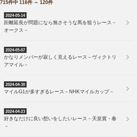
715件中 116件 ～ 120件
2024-05-14
距離延長が問題になら無さそうな馬を狙うレース－
オークス－
2024-05-07
かなりメンバーが寂しく見えるレース－ヴィクトリ
アマイル－
2024-04-30
マイルG1が多すぎるレース－NHKマイルカップ－
2024-04-23
好きなだけに良い想いをしたいレース－天皇賞・春
－