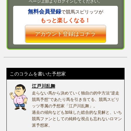
ページ上部よりログインしてください。
無料会員登録
で競馬スピリッツが
もっと楽しくなる！
アカウント登録はコチラ
このコラムを書いた予想家
江戸川乱舞
走らない馬から決めていく独自の的中方法“逆走
競馬予想”であたり馬を引き当てる、競馬スピリ
ッツ専属の予想家「江戸川乱舞」。
過去の傾向なども加味した総合的な見解と、いち
競馬ファンとしての純粋な視点も忘れないロマン
派予想家。