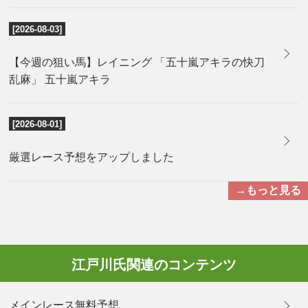
[2026-08-03]
【今週の狙い馬】レイニング 「五十嵐アキラの快刀
乱麻」 五十嵐アキラ
[2026-08-01]
厳選レース予想をアップしました
→もっと見る
江戸川氏関連のコンテンツ
メインレース無料予想