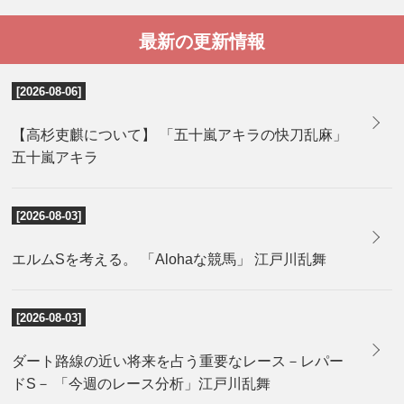
最新の更新情報
[2026-08-06]
【高杉吏麒について】 「五十嵐アキラの快刀乱麻」
五十嵐アキラ
[2026-08-03]
エルムSを考える。 「Alohaな競馬」 江戸川乱舞
[2026-08-03]
ダート路線の近い将来を占う重要なレース－レパー
ドS－ 「今週のレース分析」江戸川乱舞