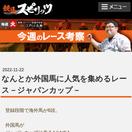
2022-11-22
なんとか外国馬に人気を集めるレー
ス－ジャパンカップ－
登録段階で海外馬が6頭。
外国馬が