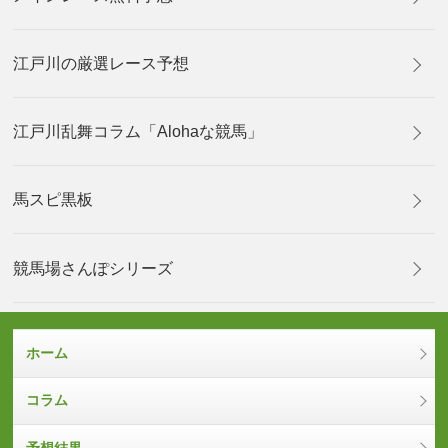
江戸川の厳選レース予想
江戸川乱舞コラム「Alohaな競馬」
馬スピ黒板
競馬場さんぽシリーズ
ホーム
コラム