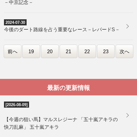
－中京記念－
2024-07-30
今後のダート路線を占う重要なレース－レパードS－
前へ
19
20
21
22
23
次へ
最新の更新情報
[2026-08-09]
【今週の狙い馬】マルスレジーナ 「五十嵐アキラの
快刀乱麻」 五十嵐アキラ