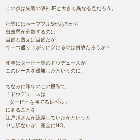
この点は先週の阪神JFと大きく異なる点だろう。
牡馬にはホープフルSがあるから、
出走馬が分散するのは
当然と言えば当然だが、
今一つ盛り上がりに欠けるのは何故だろうか？
昨年はダービー馬のドウデュースが
このレースを優勝したというのに。
ちなみに昨年のこの段階で、
「ドウデュースは
ダービーを勝てるレベル」
にあることを
江戸川さんが認識していたかというと
申し訳ないが、完全にNO。