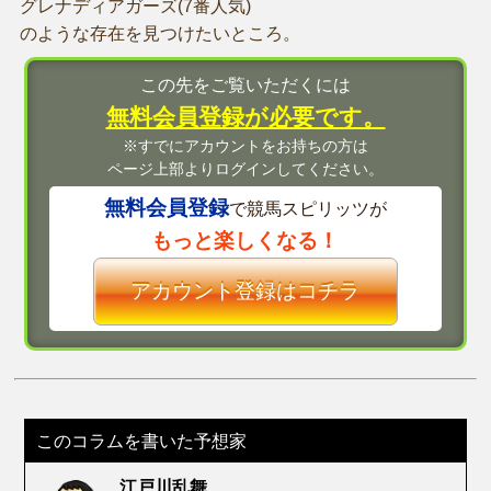
グレナディアガーズ(7番人気)
のような存在を見つけたいところ。
この先をご覧いただくには
無料会員登録が必要です。
※すでにアカウントをお持ちの方は
ページ上部よりログインしてください。
無料会員登録
で競馬スピリッツが
もっと楽しくなる！
アカウント登録はコチラ
このコラムを書いた予想家
江戸川乱舞