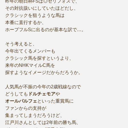
昨年の朝日杯FSは◎セリフォスで、
その対抗扱いにしていたほどだし、
クラシックを狙うような馬は
本番に直行するか、
ホープフルSに出るのが基本な訳で…。
そう考えると、
今年出てくるメンバーも
クラシック馬を探すというより、
来年のNHKマイルC馬を
探すようなイメージだからだろうか。
人気馬が不振の今年の2歳戦線なので
どうしても
ドルチェモア
や
オールパルフェ
といった重賞馬に
ファンからの支持が
集まってしまうだろうけど、
江戸川さんとしては2年前の勝ち馬、