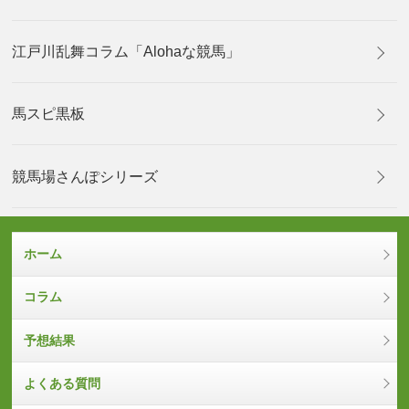
江戸川乱舞コラム「Alohaな競馬」
馬スピ黒板
競馬場さんぽシリーズ
ホーム
コラム
予想結果
よくある質問