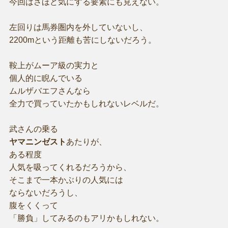
今回はさほど気にする要素にも見えない。
左回りは馬券圏内を外していないし、
2200mという距離も苦にしないだろう。
鞍上がムーア級の実力と
個人的に睨んでいる
ムルザバエフさんなら
全力で買っていたかもしれないレベルだ。
武さんの乗る
ヤマニンゼスト
あたりが、
ある程度
人気を吸ってくれるだろうから、
そこまで一本かぶりの人気には
ならないだろうし、
腹をくくって
「勝負」してみるのもアリかもしれない。