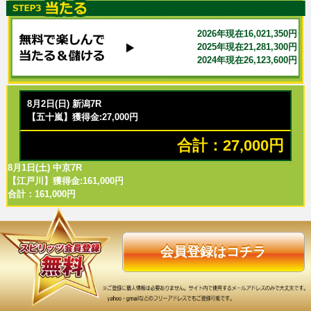
2026年現在16,021,350円
2025年現在21,281,300円
2024年現在26,123,600円
8月2日(日) 新潟7R
【五十嵐】獲得金:27,000円
合計：27,000円
8月1日(土) 中京7R
【江戸川】獲得金:161,000円
合計：161,000円
会員登録はコチラ