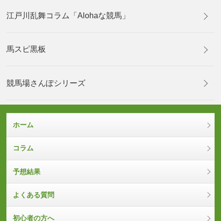
江戸川乱舞コラム「Alohaな競馬」
馬スピ黒板
競馬場さんぽシリーズ
ホーム
コラム
予想結果
よくある質問
初心者の方へ