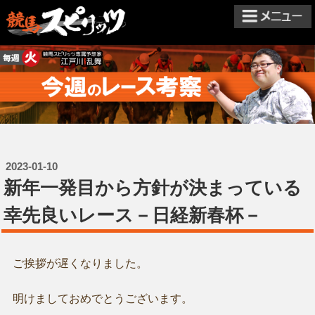
2023-01-10
新年一発目から方針が決まっている
幸先良いレース－日経新春杯－
ご挨拶が遅くなりました。
明けましておめでとうございます。