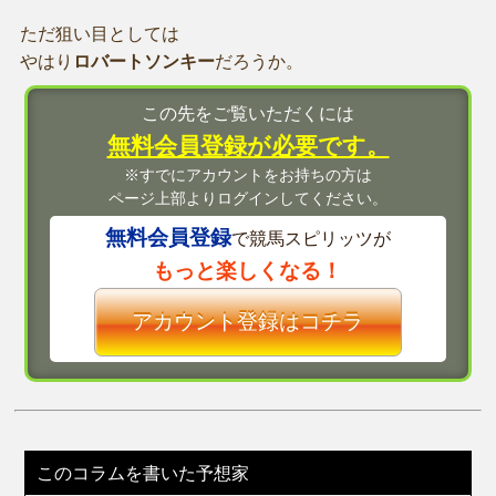
ただ狙い目としては
やはり
ロバートソンキー
だろうか。
この先をご覧いただくには
無料会員登録が必要です。
※すでにアカウントをお持ちの方は
ページ上部よりログインしてください。
無料会員登録
で競馬スピリッツが
もっと楽しくなる！
アカウント登録はコチラ
このコラムを書いた予想家