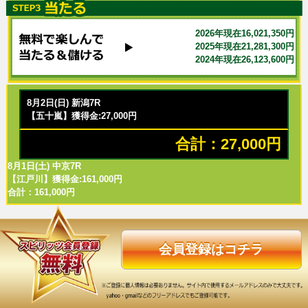
2026年現在16,021,350円
2025年現在21,281,300円
2024年現在26,123,600円
8月2日(日) 新潟7R
【五十嵐】獲得金:27,000円
合計：27,000円
8月1日(土) 中京7R
【江戸川】獲得金:161,000円
合計：161,000円
会員登録はコチラ