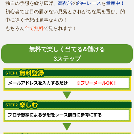
独自の予想を繰り広げ、
高配当
の
的中レース
を
量産中！
初心者では目の届かない見落とされがちな馬を選び、的
中に導く予想は見事なもの！
もちろん
全て無料
で見られます！
無料で楽しく当てる&儲ける
3ステップ