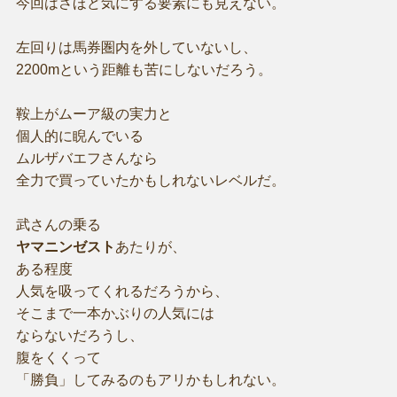
今回はさほど気にする要素にも見えない。
左回りは馬券圏内を外していないし、
2200mという距離も苦にしないだろう。
鞍上がムーア級の実力と
個人的に睨んでいる
ムルザバエフさんなら
全力で買っていたかもしれないレベルだ。
武さんの乗る
ヤマニンゼスト
あたりが、
ある程度
人気を吸ってくれるだろうから、
そこまで一本かぶりの人気には
ならないだろうし、
腹をくくって
「勝負」してみるのもアリかもしれない。