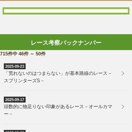
レース考察バックナンバー
715件中 46件 ～ 50件
2025-09-23
「荒れないのはつまらない」が基本路線のレース－
スプリンターズS－
2025-09-17
頭数的に物足りない印象があるレース－オールカマ
ー－