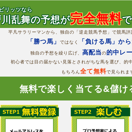
ピリッツなら
完全無料
戸川乱舞の予想が
平凡サラリーマンから、独自の「逆走競馬予想」で競馬評
「勝つ馬」
「負ける馬」から
ではなく
高配当
的中レ
独自の予想を繰り広げ、
の
初心者では目の届かない見落とされがちな馬を選び、的
全て無料
もちろん
で見られま
無料で楽しく当てる&儲け