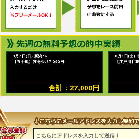
8月2日(日) 新潟7R
8月1日(土) 
【五十嵐】獲得金:27,000円
【江戸川】獲得
合計：27,000円