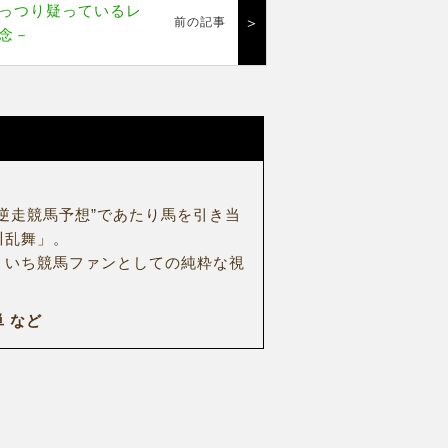
っつり疑っているレ
＞
前の記事
念－
逆走競馬予想”であたり馬を引き当
川乱舞」。
、いち競馬ファンとしての純粋な視
 など