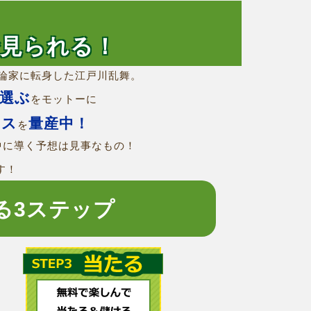
で見られる！
論家に転身した江戸川乱舞。
選ぶ
をモットーに
ース
量産中！
を
中に導く予想は見事なもの！
す！
る3ステップ