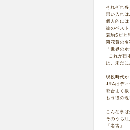
それぞれ各
思い入れは
個人的には
彼のベスト
若駒Sだと
菊花賞の名
「世界のホ
これが日
は、未だに
現役時代か
JRAはデ
都合よく扱
もう彼の現
こんな事ば
そのうち江
「老害」