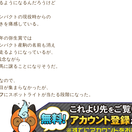
るようになるんだろうけど
ンパクトの現役時からの
きを痛感している。
年の弥生賞では
ンパクト産駒の名前も消え
走るようになっているが、
残念ながら
馬に譲ることになりそうだ。
なので、
目が集まらなかったが、
フ
にスポットライトが当たる段階になった。