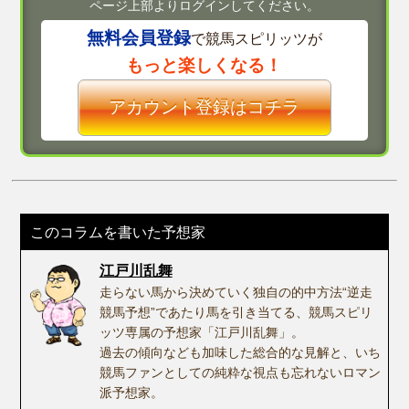
ページ上部よりログインしてください。
無料会員登録
で競馬スピリッツが
もっと楽しくなる！
アカウント登録はコチラ
このコラムを書いた予想家
江戸川乱舞
走らない馬から決めていく独自の的中方法“逆走
競馬予想”であたり馬を引き当てる、競馬スピリ
ッツ専属の予想家「江戸川乱舞」。
過去の傾向なども加味した総合的な見解と、いち
競馬ファンとしての純粋な視点も忘れないロマン
派予想家。