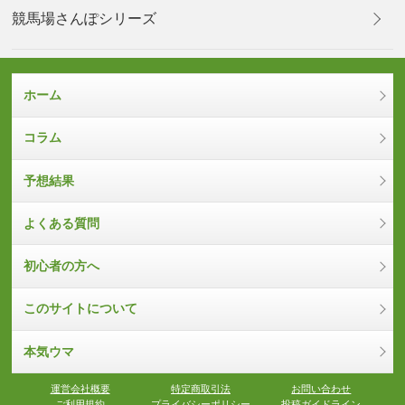
競馬場さんぽシリーズ
ホーム
コラム
予想結果
よくある質問
初心者の方へ
このサイトについて
本気ウマ
運営会社概要
特定商取引法
お問い合わせ
ご利用規約
プライバシーポリシー
投稿ガイドライン