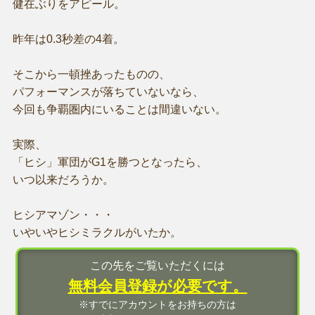
健在ぶりをアピール。
昨年は0.3秒差の4着。
そこから一頓挫あったものの、
パフォーマンスが落ちていないなら、
今回も争覇圏内にいることは間違いない。
実際、
「ヒシ」軍団がG1を勝つとなったら、
いつ以来だろうか。
ヒシアマゾン・・・
いやいやヒシミラクルがいたか。
この先をご覧いただくには
無料会員登録が必要です。
※すでにアカウントをお持ちの方は