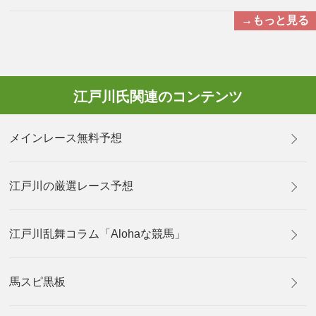
→もっと見る
江戸川氏関連のコンテンツ
メインレース無料予想
江戸川の厳選レース予想
江戸川乱舞コラム「Alohaな競馬」
馬スピ黒板