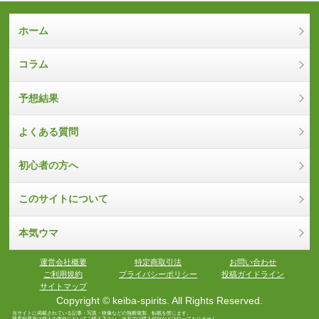
ホーム
コラム
予想結果
よくある質問
初心者の方へ
このサイトについて
本気ウマ
運営会社概要
特定商取引法
お問い合わせ
ご利用規約
プライバシーポリシー
投稿ガイドライン
サイトマップ
Copyright © keiba-spirits. All Rights Reserved.
当サイトに掲載されている記事・写真・映像などの無断複製、転載を禁じます。
勝馬投票券は個人の責任においてご購入下さい。当方では購入代行などは行っておりません。