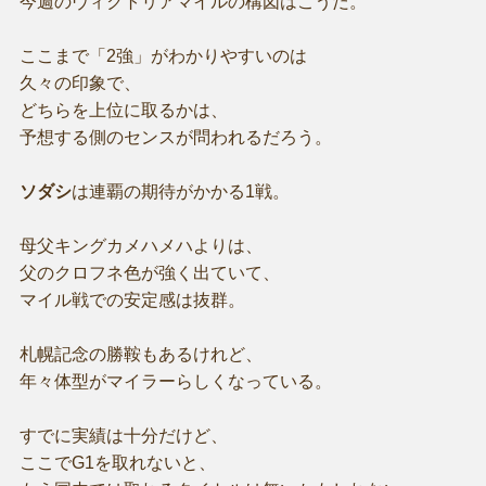
今週のヴィクトリアマイルの構図はこうだ。
ここまで「2強」がわかりやすいのは
久々の印象で、
どちらを上位に取るかは、
予想する側のセンスが問われるだろう。
ソダシ
は連覇の期待がかかる1戦。
母父キングカメハメハよりは、
父のクロフネ色が強く出ていて、
マイル戦での安定感は抜群。
札幌記念の勝鞍もあるけれど、
年々体型がマイラーらしくなっている。
すでに実績は十分だけど、
ここでG1を取れないと、