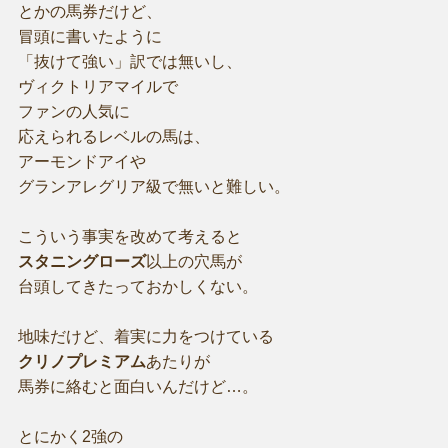
とかの馬券だけど、
冒頭に書いたように
「抜けて強い」訳では無いし、
ヴィクトリアマイルで
ファンの人気に
応えられるレベルの馬は、
アーモンドアイや
グランアレグリア級で無いと難しい。
こういう事実を改めて考えると
スタニングローズ
以上の穴馬が
台頭してきたっておかしくない。
地味だけど、着実に力をつけている
クリノプレミアム
あたりが
馬券に絡むと面白いんだけど…。
とにかく2強の