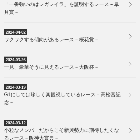
「一番強いのはレガレイラ」を証明するレース－皐
月賞－
2024-04-02
ワクワクする傾向があるレース－桜花賞－
2024-03-26
一見、豪華そうに見えるレース－大阪杯－
2024-03-19
G1にしては珍しく楽観視しているレース－高松宮記
念－
2024-03-12
小粒なメンバーだからこそ新興勢力に期待したくな
るレース－阪神大賞典－