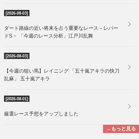
[2026-08-03]
ダート路線の近い将来を占う重要なレース－レパー
ドS－ 「今週のレース分析」江戸川乱舞
[2026-08-03]
【今週の狙い馬】レイニング 「五十嵐アキラの快刀
乱麻」 五十嵐アキラ
[2026-08-01]
厳選レース予想をアップしました
→もっと見る