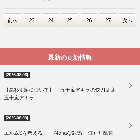
前へ
23
24
25
26
27
次へ
最新の更新情報
[2026-08-06]
【高杉吏麒について】 「五十嵐アキラの快刀乱麻」
五十嵐アキラ
[2026-08-03]
エルムSを考える。 「Alohaな競馬」 江戸川乱舞