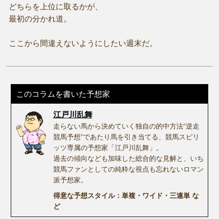
どちらを上位に取るかが、
最初の分かれ道。
ここから間違えないようにしたい週末だ。
このコラムを書いた予想家
江戸川乱舞
走らない馬から決めていく独自の的中方法“逆走
競馬予想”であたり馬を引き当てる、競馬スピリ
ッツ専属の予想家「江戸川乱舞」。
過去の傾向なども加味した総合的な見解と、いち
競馬ファンとしての純粋な視点も忘れないロマン
派予想家。
得意な予想スタイル：単複・ワイド・三連単 な
ど